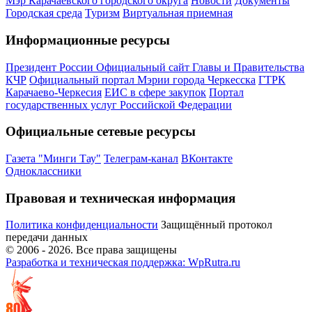
Мэр Карачаевского городского округа
Новости
Документы
Городская среда
Туризм
Виртуальная приемная
Информационные ресурсы
Президент России
Официальный сайт Главы и Правительства
КЧР
Официальный портал Мэрии города Черкесска
ГТРК
Карачаево-Черкесия
ЕИС в сфере закупок
Портал
государственных услуг Российской Федерации
Официальные сетевые ресурсы
Газета "Минги Тау"
Телеграм-канал
ВКонтакте
Одноклассники
Правовая и техническая информация
Политика конфиденциальности
Защищённый протокол
передачи данных
© 2006 -
2026
. Все права защищены
Разработка и техническая поддержка: WpRutra.ru