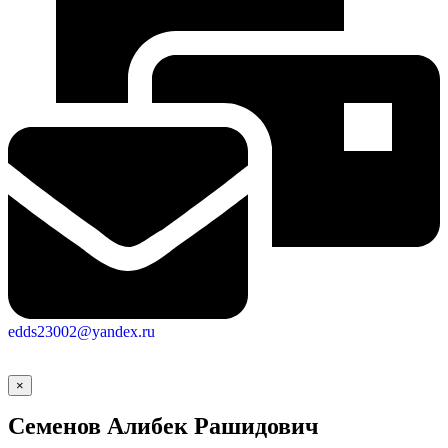
edds23002@yandex.ru
×
Семенов Алибек Рашидович