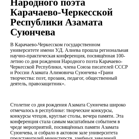
Народного поэта
Карачаево-Черкесской
Республики Азамата
Суюнчева
В Карачаево-Черкесском государственном
университете имени У.Д. Алиева прошла региональная
научно-практическая конференция, посвящённая 100-
летию со дня рождения Народного поэта Карачаево-
Черкесской Республики, члена Союза писателей СССР
и России Азамата Алимовича Суюнчева «Грани
творчества: поэт, прозаик, педагог, общественный
деятель, правозащитник».
Столетие со дня рождения Азамата Суюнчева широко
отмечалось в республике: творческие конкурсы,
конкурсы чтецов, круглые столы, вечера памяти. Эта
конференция стала самым масштабным событием в
чреде мероприятий, посвящённых памяти Азамата
Суюнчева, и собрало в актовом зале университета
представителей министерств, учебных заведений,