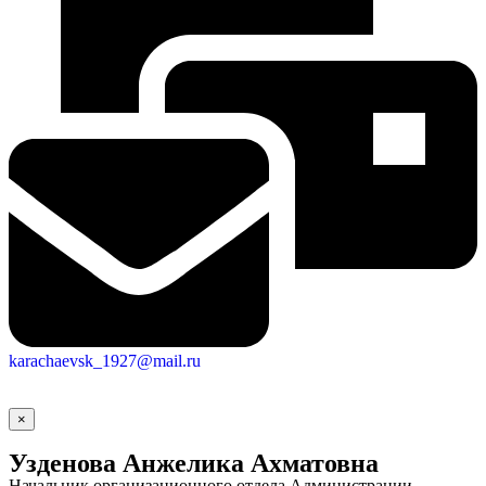
Новости
Документы
Контакты
Газета "Минги Тау"
Виртуальная
приемная
Культурный
код кластера
karachaevsk_1927@mail.ru
×
Узденова Анжелика Ахматовна
Начальник организационного отдела Администрации