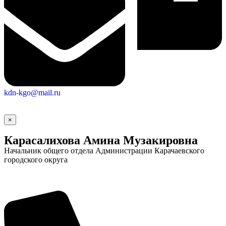
Городская Среда
kdn-kgo@mail.ru
×
Карасалихова Амина Музакировна
Начальник общего отдела Администрации Карачаевского
городского округа