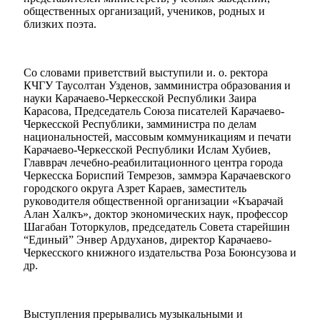
общественных организаций, учеников, родных и
близких поэта.
Со словами приветствий выступили и. о. ректора
КЧГУ Таусолтан Узденов, замминистра образования и
науки Карачаево-Черкесской Республики Заира
Мэр
Карасова, Председатель Союза писателей Карачаево-
Черкесской Республики, замминистра по делам
национальностей, массовым коммуникациям и печати
Карачаево-Черкесской Республики Ислам Хубиев,
Главврач лечебно-реабилитационного центра города
Черкесска Бориспий Темрезов, заммэра Карачаевского
городского округа Азрет Караев, заместитель
руководителя общественной организации «Къарачай
Алан Халкъ», доктор экономических наук, профессор
Шагабан Тоторкулов, председатель Совета старейшин
“Единый” Энвер Ардуханов, директор Карачаево-
Черкесского книжного издательства Роза Боюнсузова и
др.
Выступления прерывались музыкальными и