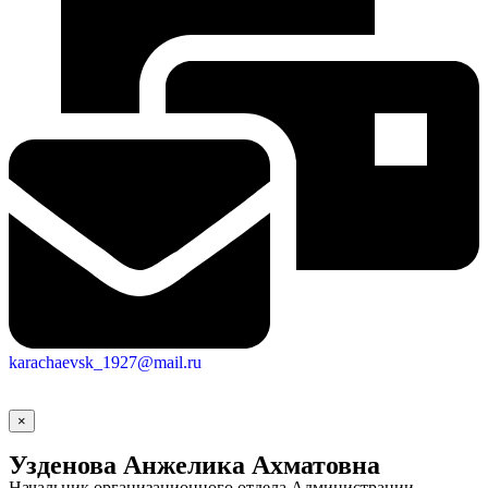
karachaevsk_1927@mail.ru
×
Узденова Анжелика Ахматовна
Начальник организационного отдела Администрации