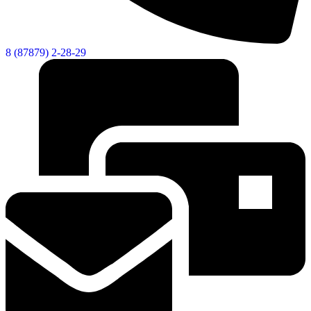
8 (87879) 2-28-29
Социальные
видеоролики
Веб
камера