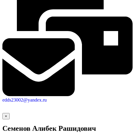
edds23002@yandex.ru
×
Семенов Алибек Рашидович