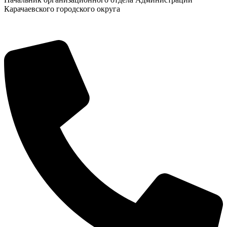
Карачаевского городского округа
Новости
Документы
Контакты
Газета "Минги Тау"
Виртуальная
приемная
Культурный
код кластера