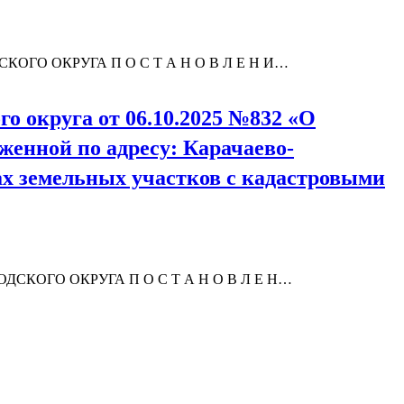
О ОКРУГА П О С Т А Н О В Л Е Н И…
о округа от 06.10.2025 №832 «О
женной по адресу: Карачаево-
цах земельных участков с кадастровыми
ОГО ОКРУГА П О С Т А Н О В Л Е Н…