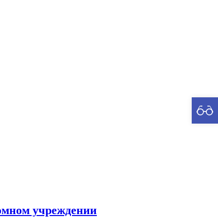
рия
омном учреждении