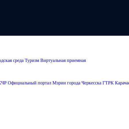
одская среда
Туризм
Виртуальная приемная
М
КЧР
Официальный портал Мэрии города Черкесска
ГТРК Карача