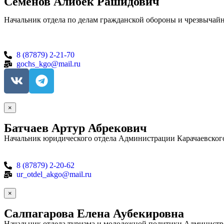
Семенов Алибек Рашидович
Начальник отдела по делам гражданской обороны и чрезвычай
8 (87879) 2-21-70
gochs_kgo@mail.ru
×
Батчаев Артур Абрекович
Начальник юридического отдела Администрации Карачаевского
8 (87879) 2-20-62
ur_otdel_akgo@mail.ru
×
Салпагарова Елена Аубекировна
Начальник отдела туризма и молодежной политики Администра