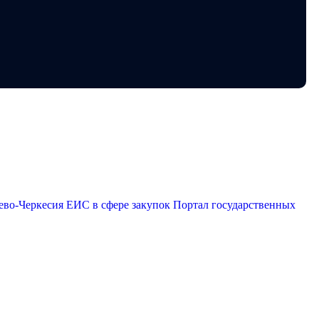
эр
ево-Черкесия
ЕИС в сфере закупок
Портал государственных