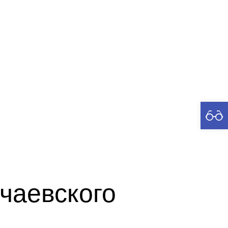
рия
чаевского