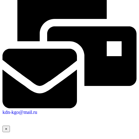
kdn-kgo@mail.ru
×