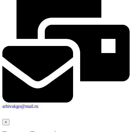
arhivakgo@mail.ru
×