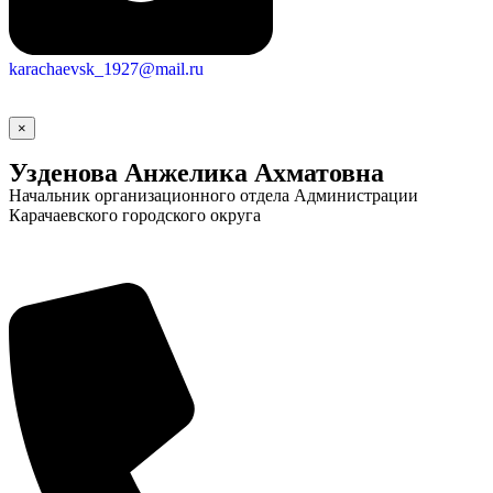
karachaevsk_1927@mail.ru
Новости
Документы
Контакты
Газета "Минги Тау"
×
Виртуальная
Узденова Анжелика Ахматовна
Начальник организационного отдела Администрации
приемная
Культурный
Карачаевского городского округа
код кластера