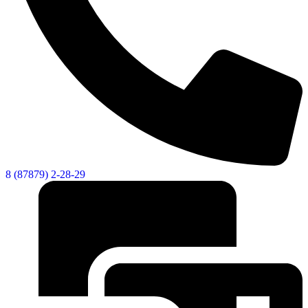
8 (87879) 2-28-29
Социальные
видеоролики
Веб
камера