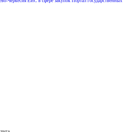
ево-Черкесия
ЕИС в сфере закупок
Портал государственных
эр
круга