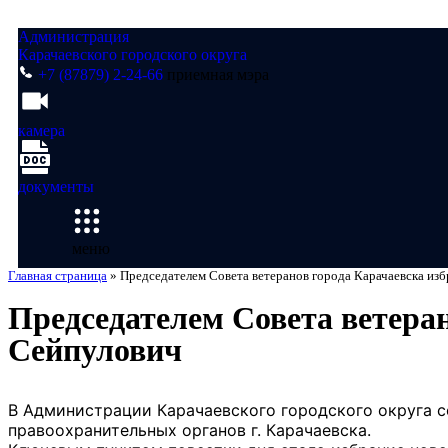
Администрация
Карачаевского городского округа
+7 (87879) 2-24-66
приемная мэра
камера
документы
меню
Главная страница
»
Председателем Совета ветеранов города Карачаевска из
Председателем Совета ветера
Сейпулович
В Администрации Карачаевского городского округа с
правоохранительных органов г. Карачаевска.