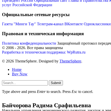
Президент России
Официальный сайт Главы и Правительства 
услуг Российской Федерации
Официальные сетевые ресурсы
Газета "Минги Тау"
Телеграм-канал
ВКонтакте
Одноклассники
Правовая и техническая информация
Политика конфиденциальности
Защищённый протокол переда
© 2006 -
2026
. Все права защищены
Разработка и техническая поддержка: WpRutra.ru
© 2026 ThemeSphere. Designed by
ThemeSphere
.
Home
Buy Now
Submit
Type above and press
Enter
to search. Press
Esc
to cancel.
Байчорова Радима Срафильевна
Начальник управления экономического развития, закупок и з