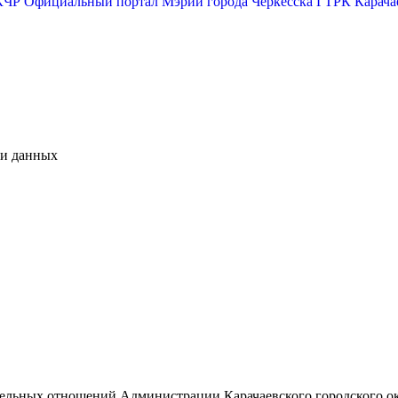
КЧР
Официальный портал Мэрии города Черкесска
ГТРК Карача
чи данных
М
емельных отношений Администрации Карачаевского городского о