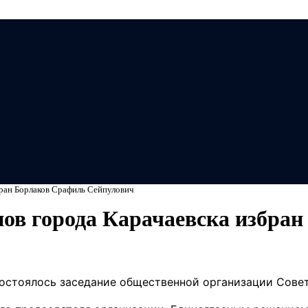
Мэ
бран Борлаков Срафиль Сейпулович
нов города Карачаевска избра
остоялось заседание общественной организации Совет