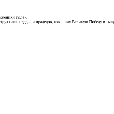
уженики тыла».
й труд наших дедов и прадедов, ковавших Великую Победу в тыл