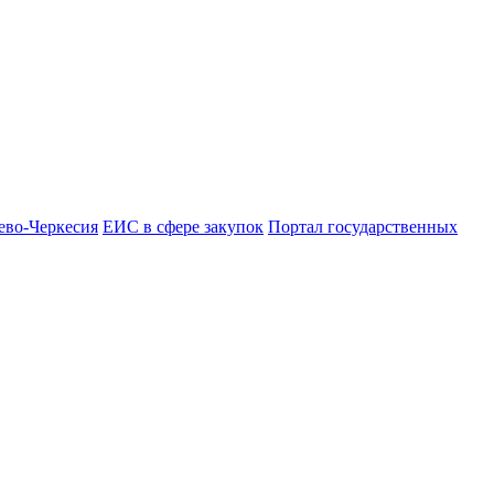
ево-Черкесия
ЕИС в сфере закупок
Портал государственных