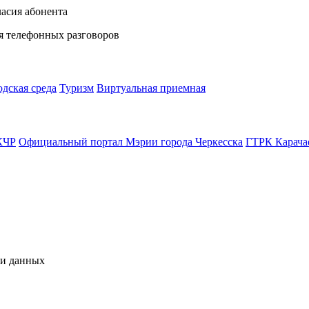
ласия абонента
мя телефонных разговоров
одская среда
Туризм
Виртуальная приемная
КЧР
Официальный портал Мэрии города Черкесска
ГТРК Карача
чи данных