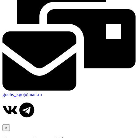
gochs_kgo@mail.ru
×