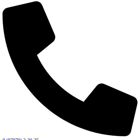
Социальные
видеоролики
Веб
камера