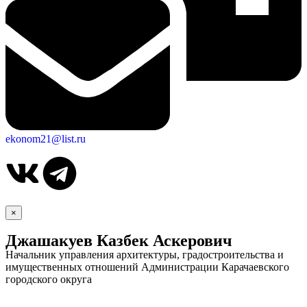
ekonom21@list.ru
×
Об округе
Джашакуев Казбек Аскерович
Начальник управления архитектуры, градостроительства и
имущественных отношений Администрации Карачаевского
городского округа