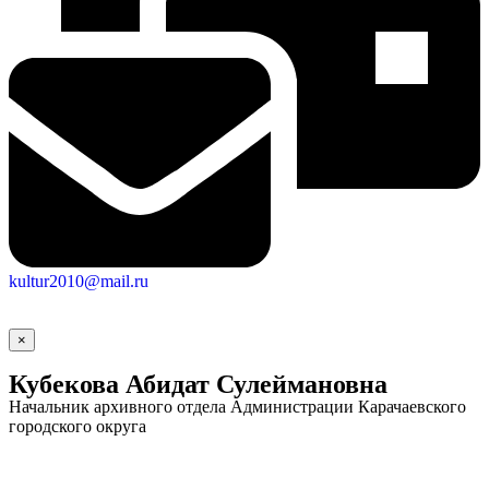
Новости
Документы
Контакты
Газета "Минги Тау"
Виртуальная
приемная
Культурный
код кластера
kultur2010@mail.ru
×
Кубекова Абидат Сулеймановна
Начальник архивного отдела Администрации Карачаевского
городского округа