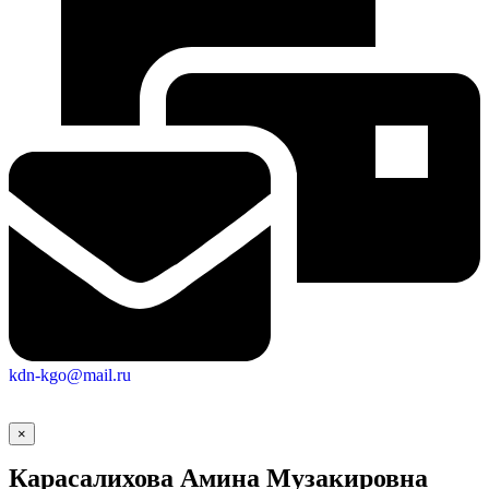
Городская Среда
kdn-kgo@mail.ru
×
Карасалихова Амина Музакировна