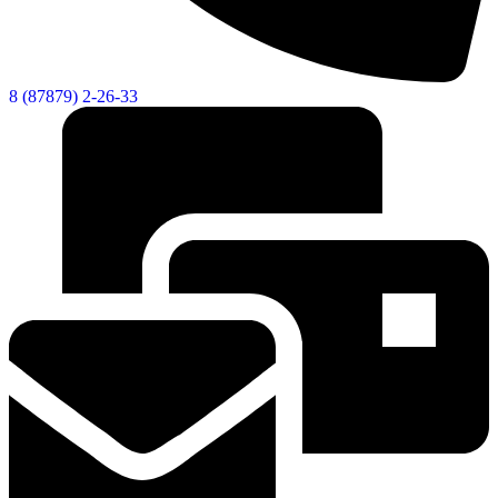
8 (87879) 2-26-33
Новости
Документы
Контакты
Газета "Минги Тау"
Виртуальная
приемная
Культурный
код кластера