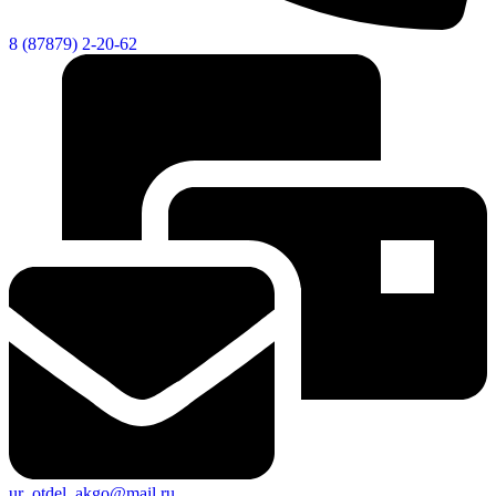
8 (87879) 2-20-62
ur_otdel_akgo@mail.ru