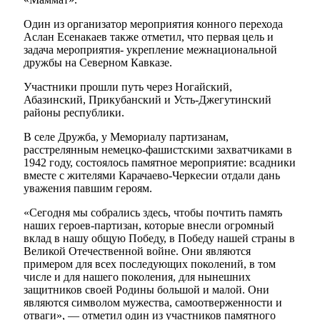
Один из организатор мероприятия конного перехода
Аслан Есенакаев также отметил, что первая цель и
задача мероприятия- укрепление межнациональной
дружбы на Северном Кавказе.
Участники прошли путь через Ногайский,
Абазинский, Прикубанский и Усть-Джегутинский
Мэр
районы республики.
В селе Дружба, у Мемориалу партизанам,
расстрелянным немецко-фашистскими захватчиками в
1942 году, состоялось памятное мероприятие: всадники
вместе с жителями Карачаево-Черкесии отдали дань
уважения павшим героям.
«Сегодня мы собрались здесь, чтобы почтить память
наших героев-партизан, которые внесли огромный
вклад в нашу общую Победу, в Победу нашей страны в
Великой Отечественной войне. Они являются
примером для всех последующих поколений, в том
числе и для нашего поколения, для нынешних
защитников своей Родины большой и малой. Они
являются символом мужества, самоотверженности и
отваги», — отметил один из участников памятного