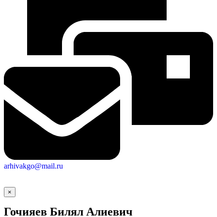
arhivakgo@mail.ru
×
Гочияев Билял Алиевич