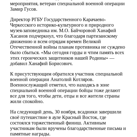
мероприятия, ветеран специальной военной операции
Замир Гусов.
Директор РГБУ Государственного Карачаево-
Черкесского историко-культурного и природного
музея-заповедника им. М.О. Байчоровой Ханафий
Хасанов подчеркнул, что благодаря партизанскому
движению и всем отрядам времен Великой
Отечественной войны планам противника не суждено
было сбыться. «Мы сегодня горды и чтим память всех
этих героических защитников нашей Родины» —
добавил Ханафий Борисович.
К присутствующим обратился участник специальной
военной операции Анатолий Котляров.
Военнослужащий отметил, что находясь в зоне
специальной военной операции бойцы тоже делают
Туризм
все для того, чтобы дети, отцы и все жители страны
жили спокойно.
На следующий день, 30 ноября, всадники завершили
своё путешествие в ауле Красный Восток, где
состоялся торжественный финиш. Активным
участникам были вручены благодарственные письма и
памятные награды.