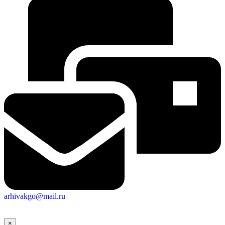
arhivakgo@mail.ru
×