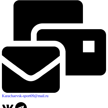
Karachaevsk-sport09@mail.ru