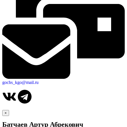
gochs_kgo@mail.ru
×
Батчаев Артур Абрекович