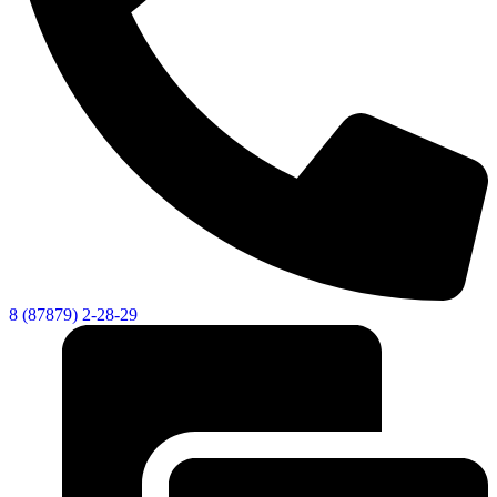
Новости
Документы
Контакты
Газета "Минги Тау"
Виртуальная
приемная
Культурный
код кластера
8 (87879) 2-28-29