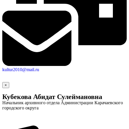
kultur2010@mail.ru
Социальные
×
видеоролики
Веб
Кубекова Абидат Сулеймановна
камера
Начальник архивного отдела Администрации Карачаевского
городского округа