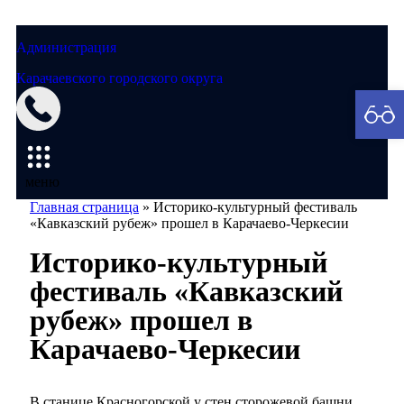
Администрация
Карачаевского городского округа
Мэрия
меню
Главная страница
»
Историко-культурный фестиваль
«Кавказский рубеж» прошел в Карачаево-Черкесии
Историко-культурный
фестиваль «Кавказский
рубеж» прошел в
Карачаево-Черкесии
В станице Красногорской у стен сторожевой башни