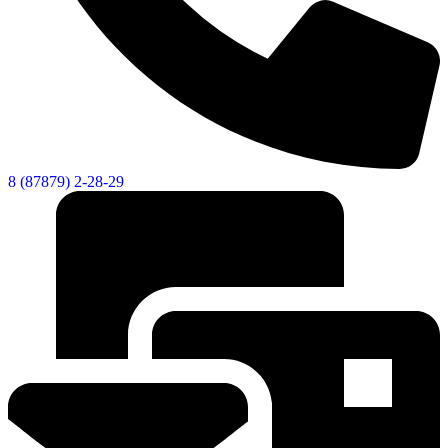
8 (87879) 2-28-29
Социальные
видеоролики
Веб
камера