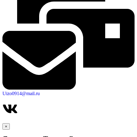
Uizo0914@mail.ru
КСП КГО
×