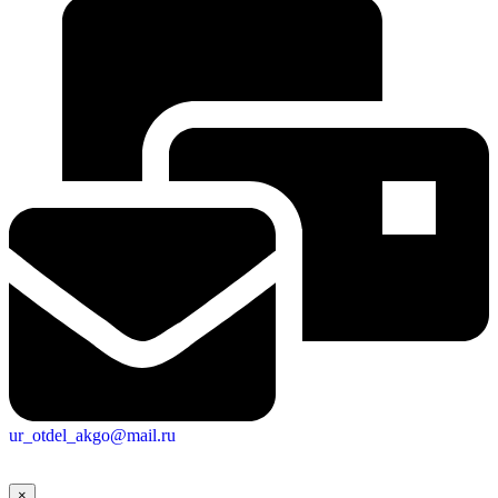
ur_otdel_akgo@mail.ru
×