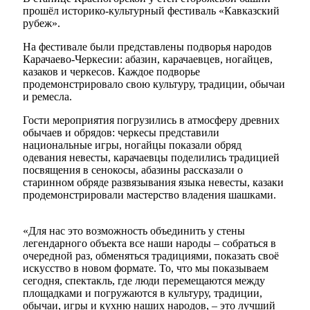
прошёл историко-культурный фестиваль «Кавказский
рубеж».
На фестивале были представлены подворья народов
Карачаево-Черкесии: абазин, карачаевцев, ногайцев,
казаков и черкесов. Каждое подворье
продемонстрировало свою культуру, традиции, обычаи
и ремесла.
Гости мероприятия погрузились в атмосферу древних
обычаев и обрядов: черкесы представили
национальные игры, ногайцы показали обряд
одевания невесты, карачаевцы поделились традицией
посвящения в сенокосы, абазины рассказали о
старинном обряде развязывания языка невесты, казаки
продемонстрировали мастерство владения шашками.
«Для нас это возможность объединить у стены
легендарного объекта все наши народы – собраться в
очередной раз, обменяться традициями, показать своё
искусство в новом формате. То, что мы показываем
сегодня, спектакль, где люди перемещаются между
площадками и погружаются в культуру, традиции,
обычаи, игры и кухню наших народов, – это лучший