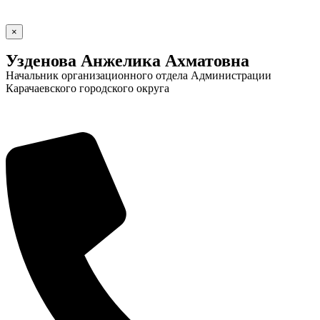
×
Узденова Анжелика Ахматовна
Новости
Документы
Контакты
Начальник организационного отдела Администрации
Газета "Минги Тау"
Карачаевского городского округа
Виртуальная
приемная
Культурный
код кластера