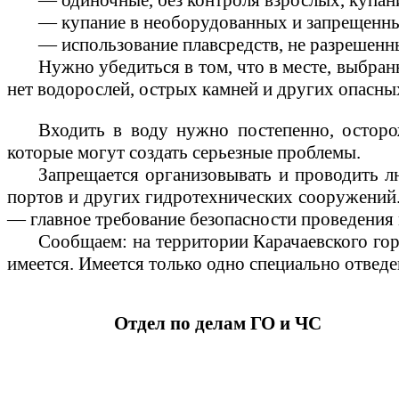
— одиночные, без контроля взрослых, купани
— купание в необорудованных и запрещенны
— использование плавсредств, не разрешенны
Нужно убедиться в том, что в месте, выбран
нет водорослей, острых камней и других опасны
Входить в воду нужно постепенно, осторо
которые могут создать серьезные проблемы.
Запрещается организовывать и проводить лю
портов и других гидротехнических сооружений.
— главное требование безопасности проведения 
Сообщаем:
на
территории Карачаевского го
имеется. Имеется только одно специально отведен
Отдел по делам ГО и ЧС