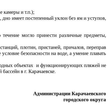
камеры и т.п.);
, дно имеет постепенный уклон без ям и уступов,
ю течение могло принести различные предметы,
танций, плотин, пристаней, причалов, переправ
словие безопасности на воде, а умение плавать
водных
объектах и
функционирующих пляжей не
эр
бассейн в г. Карачаевске.
Администрации Карачаевского
городского округа