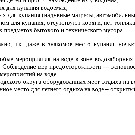
я детей и просто нахождение их у водоема;
х для купания водоемах;
х для купания (надувные матрасы, автомобильные 
ном для купания, отсутствуют коряги, нет топляка
х предметов бытового и технического мусора.
жно, т.к. даже в знакомое место купания ночь
бые мероприятия на воде в зоне водозаборных с
 Соблюдение мер предосторожности — основное у
мероприятий на воде.
родского округа оборудованных мест отдыха на 
М
ное место для летнего отдыха на воде – открытый 