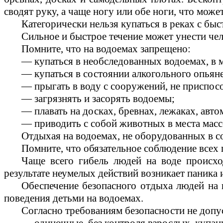
сводят руку, а чаще ногу или обе ноги, что може
Категорически нельзя купаться в реках с бы
Сильное и быстрое течение может унести чело
Помните, что на водоемах запрещено:
— купаться в необследованных водоемах, в м
— купаться в состоянии алкогольного опьян
— прыгать в воду с сооружений, не приспос
— загрязнять и засорять водоемы;
— плавать на досках, бревнах, лежаках, авт
— приводить с собой животных в места масс
Отдыхая на водоемах, не оборудованных в со
Помните, что обязательное соблюдение всех 
Чаще всего гибель людей на воде происхо
результате неумелых действий возникает паника
Обеспечение безопасного отдыха людей на 
поведения детьми на водоемах.
Согласно требованиям безопасности не допу