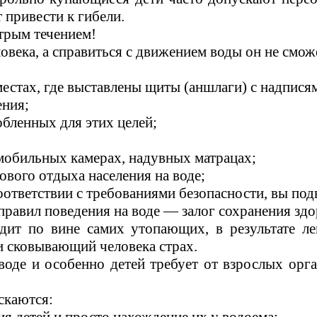
т привести к гибели.
стрым течением!
века, а справиться с движением воды он не сможе
естах, где выставлены щиты (аншлаги) с надписям
ения;
обленных для этих целей;
омобильных камерах, надувных матрацах;
ового отдыха населения на воде;
ответствии с требованиями безопасности, вы под
правил поведения на воде — залог сохранения зд
дит по вине самих утопающих, в результате ле
 и сковывающий человека страх.
воде и особенно детей требует от взрослых орг
скаются: