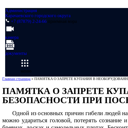
Администрация
Карачаевского городского округа
+7 (87879) 2-24-66
приемная мэра
камера
документы
меню
Главная страница
»
ПАМЯТКА О ЗАПРЕТЕ КУПАНИЯ В НЕОБОРУДОВАН
ПАМЯТКА О ЗАПРЕТЕ КУ
БЕЗОПАСНОСТИ ПРИ ПОС
Одной из основных причин гибели людей на 
можно удариться головой, потерять сознание и 
бревнах, досках и самодельных плотах. Бескон