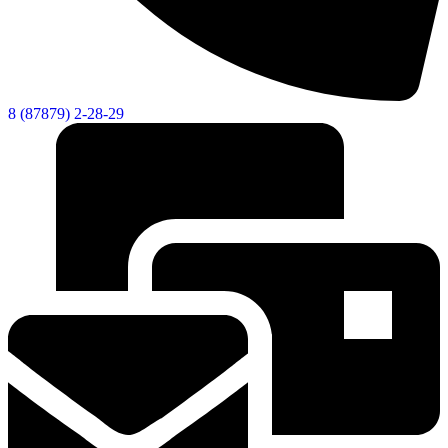
8 (87879) 2-28-29
Социальные
видеоролики
Веб
камера