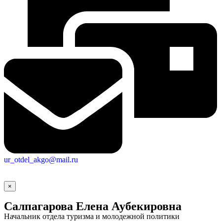
ur_otdel_akgo@mail.ru
×
Салпагарова Елена Аубекировна
Начальник отдела туризма и молодежной политики