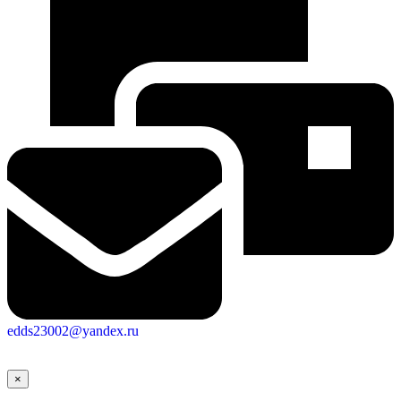
edds23002@yandex.ru
×