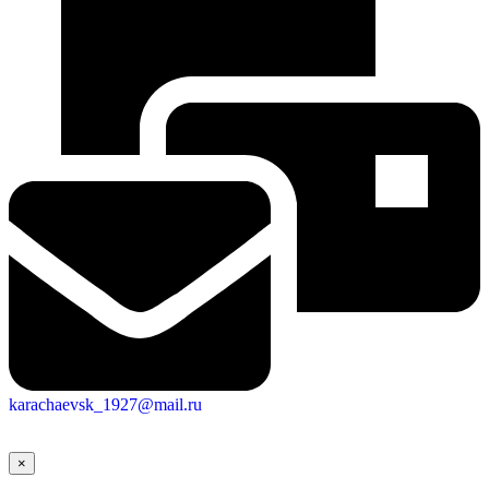
karachaevsk_1927@mail.ru
×