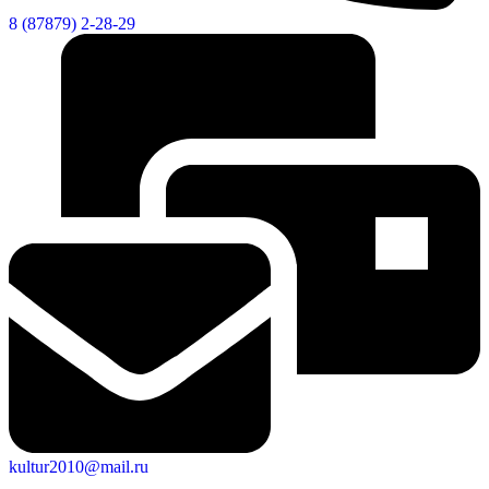
8 (87879) 2-28-29
Новости
Документы
Контакты
Газета "Минги Тау"
Виртуальная
приемная
Культурный
код кластера
kultur2010@mail.ru