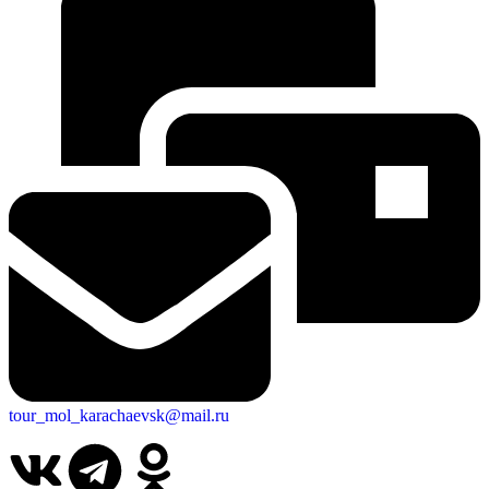
tour_mol_karachaevsk@mail.ru