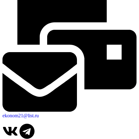
Об округе
ekonom21@list.ru