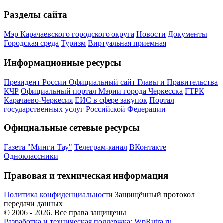
Разделы сайта
Мэр Карачаевского городского округа
Новости
Документы
Городская среда
Туризм
Виртуальная приемная
Информационные ресурсы
Президент России
Официальный сайт Главы и Правительства
КЧР
Официальный портал Мэрии города Черкесска
ГТРК
Карачаево-Черкесия
ЕИС в сфере закупок
Портал
государственных услуг Российской Федерации
Официальные сетевые ресурсы
Газета "Минги Тау"
Телеграм-канал
ВКонтакте
Одноклассники
Правовая и техническая информация
Политика конфиденциальности
Защищённый протокол
передачи данных
© 2006 -
2026
. Все права защищены
Разработка и техническая поддержка: WpRutra.ru