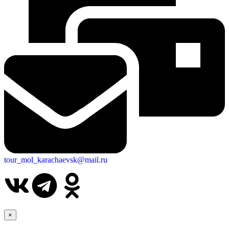
tour_mol_karachaevsk@mail.ru
×