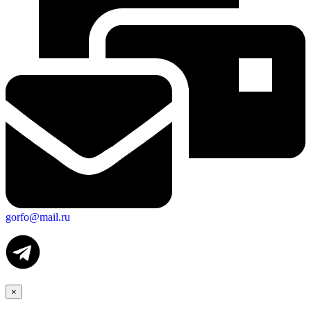
gorfo@mail.ru
×
Экономика