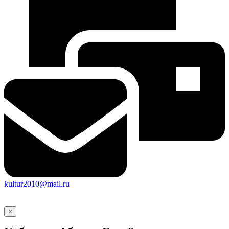
Социальные
видеоролики
Веб
камера
kultur2010@mail.ru
×