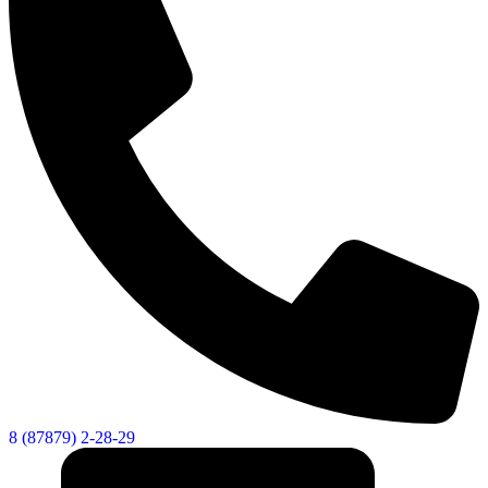
Новости
Документы
Контакты
Газета "Минги Тау"
Виртуальная
приемная
Культурный
код кластера
8 (87879) 2-28-29