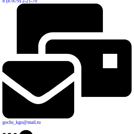
8 (87879) 2-21-70
gochs_kgo@mail.ru