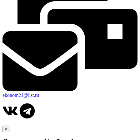
ekonom21@list.ru
×