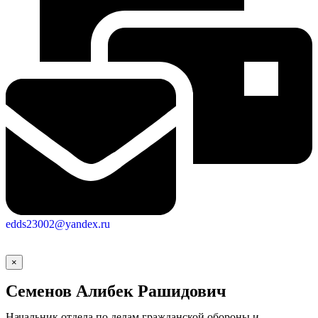
edds23002@yandex.ru
×
Семенов Алибек Рашидович
Начальник отдела по делам гражданской обороны и