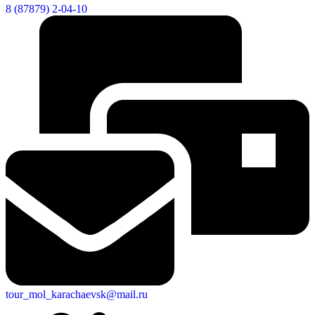
8 (87879) 2-04-10
tour_mol_karachaevsk@mail.ru