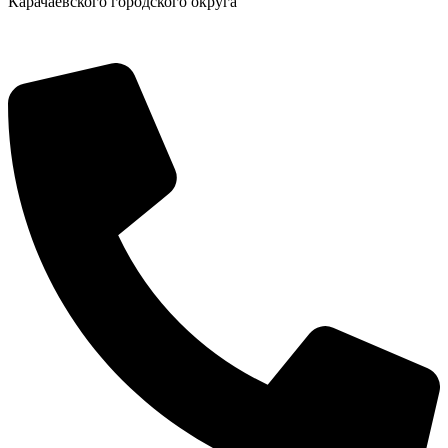
Карачаевского городского округа
Новости
Документы
Контакты
Газета "Минги Тау"
Виртуальная
приемная
Культурный
код кластера