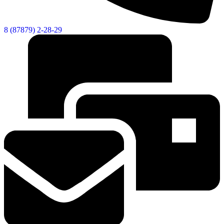
8 (87879) 2-28-29
Социальные
видеоролики
Веб
камера