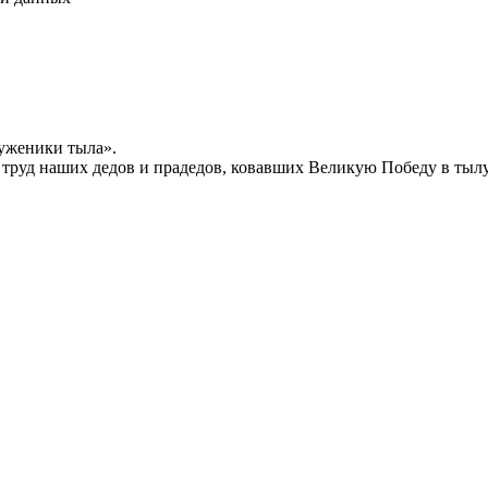
уженики тыла».
й труд наших дедов и прадедов, ковавших Великую Победу в тыл