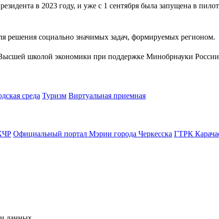
зидента в 2023 году, и уже с 1 сентября была запущена в пилот
я решения социально значимых задач, формируемых регионом.
 Высшей школой экономики при поддержке Минобрнауки России
одская среда
Туризм
Виртуальная приемная
КЧР
Официальный портал Мэрии города Черкесска
ГТРК Карача
чи данных