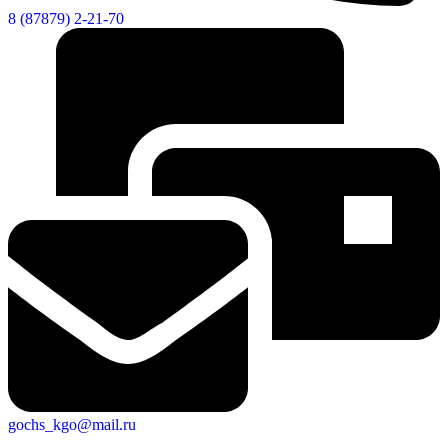
8 (87879) 2-21-70
gochs_kgo@mail.ru