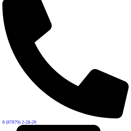
Социальные
видеоролики
Веб
камера
8 (87879) 2-28-29