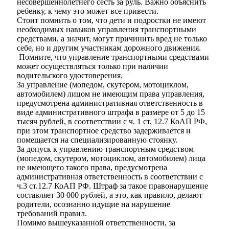
несовершеннолетнего сесть за руль. Важно объяснить
ребенку, к чему это может все привести.
Стоит помнить о том, что дети и подростки не имеют
необходимых навыков управления транспортными
средствами, а значит, могут причинить вред не только
себе, но и другим участникам дорожного движения.
Помните, что управление транспортными средствами
может осуществляться только при наличии
водительского удостоверения.
Мэр
За управление (мопедом, скутером, мотоциклом,
автомобилем) лицом не имеющим права управления,
предусмотрена административная ответственность в
виде административного штрафа в размере от 5 до 15
тысяч рублей, в соответствии с ч. 1 ст. 12.7 КоАП РФ,
при этом транспортное средство задерживается и
помещается на специализированную стоянку.
За допуск к управлению транспортным средством
(мопедом, скутером, мотоциклом, автомобилем) лица
не имеющего такого права, предусмотрена
административная ответственность в соответствии с
ч.3 ст.12.7 КоАП РФ. Штраф за такое правонарушение
составляет 30 000 рублей, а это, как правило, делают
родители, осознанно идущие на нарушение
требований правил.
Помимо вышеуказанной ответственности, за