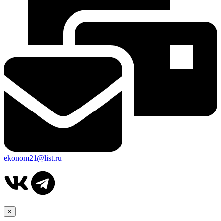
ekonom21@list.ru
Дума
×