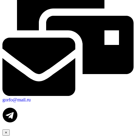
gorfo@mail.ru
×