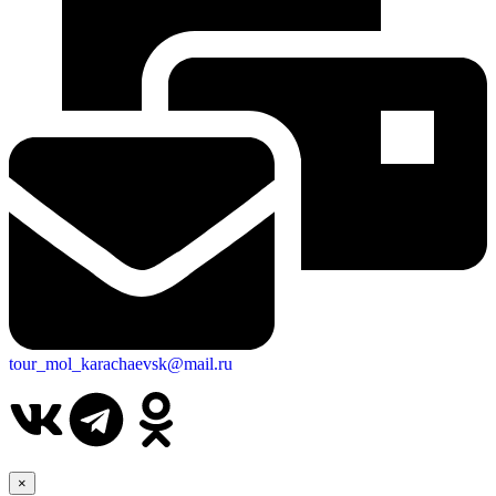
tour_mol_karachaevsk@mail.ru
×