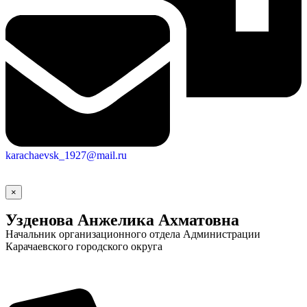
Новости
Документы
Контакты
Газета "Минги Тау"
Виртуальная
приемная
Культурный
код кластера
karachaevsk_1927@mail.ru
×
Узденова Анжелика Ахматовна
Начальник организационного отдела Администрации
Карачаевского городского округа