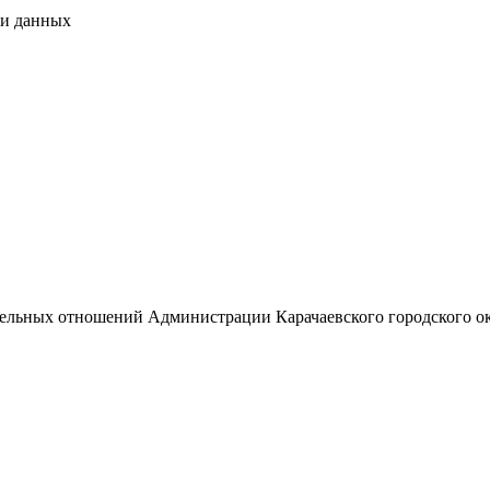
чи данных
М
емельных отношений Администрации Карачаевского городского о