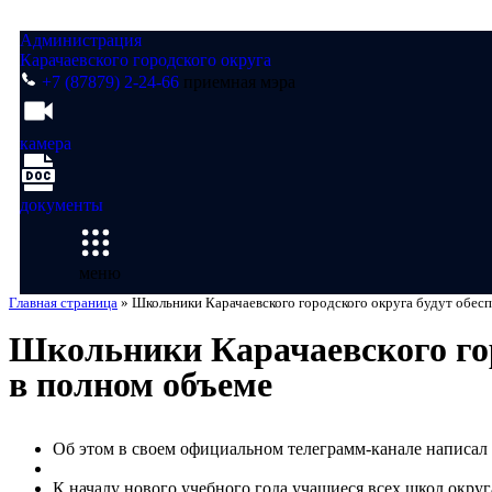
Администрация
Карачаевского городского округа
+7 (87879) 2-24-66
приемная мэра
камера
документы
меню
Главная страница
»
Школьники Карачаевского городского округа будут обес
Школьники Карачаевского гор
в полном объеме
Об этом в своем официальном телеграмм-канале написал
К началу нового учебного года учащиеся всех школ окру