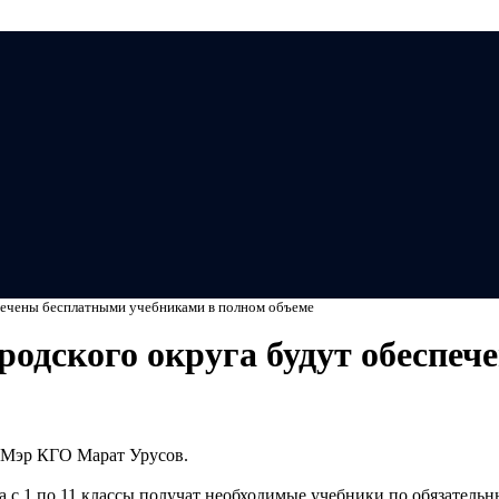
Мэ
печены бесплатными учебниками в полном объеме
одского округа будут обеспе
 Мэр КГО Марат Урусов.
га с 1 по 11 классы получат необходимые учебники по обязатель