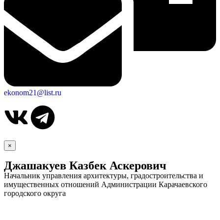
ekonom21@list.ru
×
Джашакуев Казбек Аскерович
Об округе
Начальник управления архитектуры, градостроительства и
имущественных отношений Администрации Карачаевского
городского округа