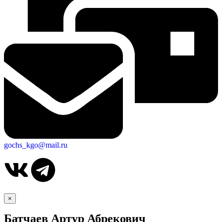
gochs_kgo@mail.ru
×
Батчаев Артур Абрекович