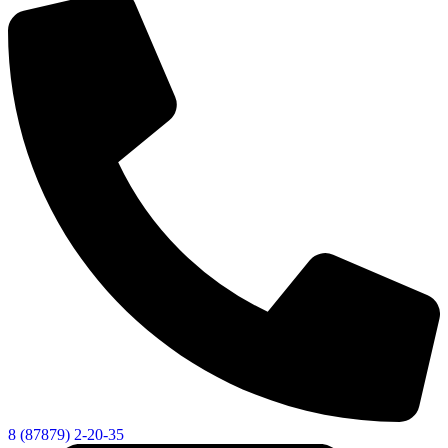
Социальные
видеоролики
Веб
камера
8 (87879) 2-20-35