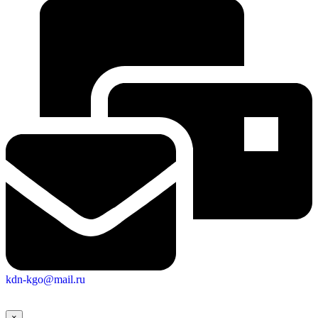
kdn-kgo@mail.ru
Экономика
×