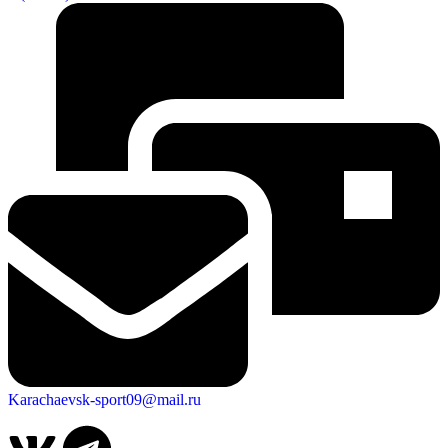
Karachaevsk-sport09@mail.ru