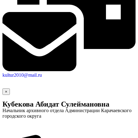
Новости
Документы
Контакты
Газета "Минги Тау"
Виртуальная
приемная
Культурный
код кластера
kultur2010@mail.ru
×
Кубекова Абидат Сулеймановна
Начальник архивного отдела Администрации Карачаевского
городского округа