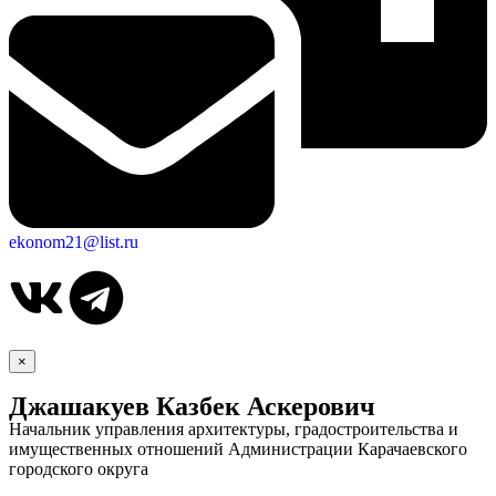
ekonom21@list.ru
×
Джашакуев Казбек Аскерович
Дума
Начальник управления архитектуры, градостроительства и
имущественных отношений Администрации Карачаевского
городского округа