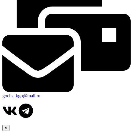
gochs_kgo@mail.ru
×