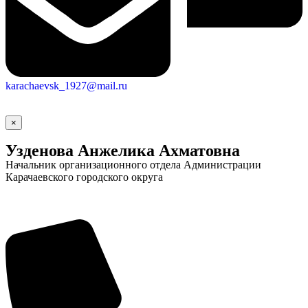
Новости
Документы
Контакты
Газета "Минги Тау"
karachaevsk_1927@mail.ru
Виртуальная
×
приемная
Культурный
код кластера
Узденова Анжелика Ахматовна
Начальник организационного отдела Администрации
Карачаевского городского округа