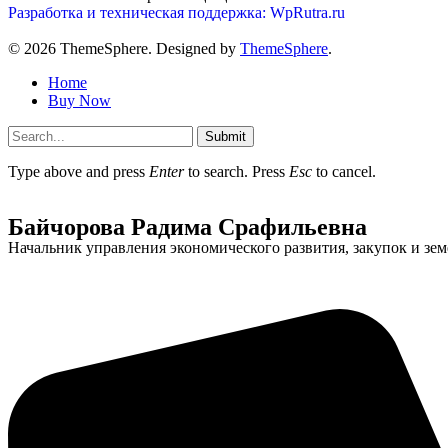
Разработка и техническая поддержка: WpRutra.ru
© 2026 ThemeSphere. Designed by
ThemeSphere
.
Home
Buy Now
Submit
Type above and press
Enter
to search. Press
Esc
to cancel.
Байчорова Радима Срафильевна
Начальник управления экономического развития, закупок и з