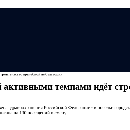
Мэ
строительство врачебной амбулатории
 активными темпами идёт стр
вена здравоохранения Российской Федерации» в посёлке город
читана на 130 посещений в смену.