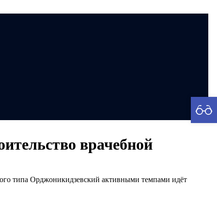
рия
оительство врачебной
ского типа Орджоникидзевский активными темпами идёт