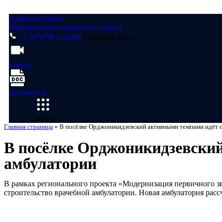
Администрация
Карачаевского городского округа
+7 (87879) 2-24-66
приемная мэра
камера
документы
меню
Главная страница
»
В посёлке Орджоникидзевский активными темпами идёт 
В посёлке Орджоникидзевский
амбулатории
В рамках регионального проекта «Модернизация первичного з
строительство врачебной амбулатории. Новая амбулатория расс