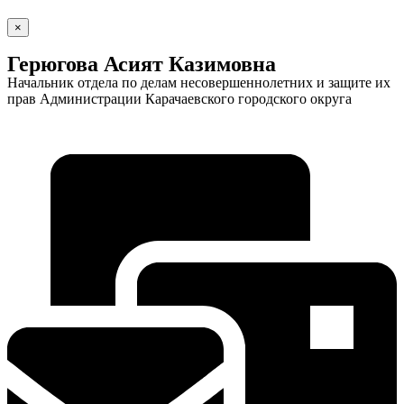
×
Герюгова Асият Казимовна
Новости
Документы
Контакты
Начальник отдела по делам несовершеннолетних и защите их
Газета "Минги Тау"
прав Администрации Карачаевского городского округа
Виртуальная
приемная
Культурный
код кластера