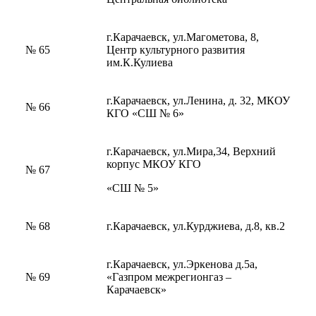
г.Карачаевск, ул.Магометова, 8,
№ 65
Центр культурного развития
им.К.Кулиева
г.Карачаевск, ул.Ленина, д. 32, МКОУ
№ 66
КГО «СШ № 6»
г.Карачаевск, ул.Мира,34, Верхний
корпус МКОУ КГО
№ 67
«СШ № 5»
№ 68
г.Карачаевск, ул.Курджиева, д.8, кв.2
Об округе
г.Карачаевск, ул.Эркенова д.5а,
№ 69
«Газпром межрегионгаз –
Карачаевск»