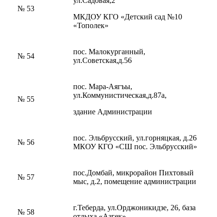
ул.Садовая,2
№ 53
МКДОУ КГО «Детский сад №10
«Тополек»
пос. Малокурганный,
№ 54
ул.Советская,д.56
пос. Мара-Аягъы,
ул.Коммунистическая,д.87а,
№ 55
здание Администрации
пос. Эльбрусский, ул.горняцкая, д.26
№ 56
МКОУ КГО «СШ пос. Эльбрусский»
Туризм
пос.Домбай, микрорайон Пихтовый
№ 57
мыс, д.2, помещение администрации
г.Теберда, ул.Орджоникидзе, 26, база
№ 58
отдыха «Азгек»,