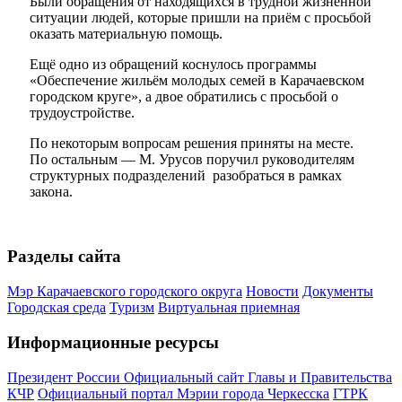
Были обращения от находящихся в трудной жизненной
ситуации людей, которые пришли на приём с просьбой
оказать материальную помощь.
Ещё одно из обращений коснулось программы
«Обеспечение жильём молодых семей в Карачаевском
городском круге», а двое обратились с просьбой о
трудоустройстве.
По некоторым вопросам решения приняты на месте.
По остальным — М. Урусов поручил руководителям
структурных подразделений разобраться в рамках
закона.
Разделы сайта
Мэр Карачаевского городского округа
Новости
Документы
Городская среда
Туризм
Виртуальная приемная
Информационные ресурсы
Президент России
Официальный сайт Главы и Правительства
КЧР
Официальный портал Мэрии города Черкесска
ГТРК