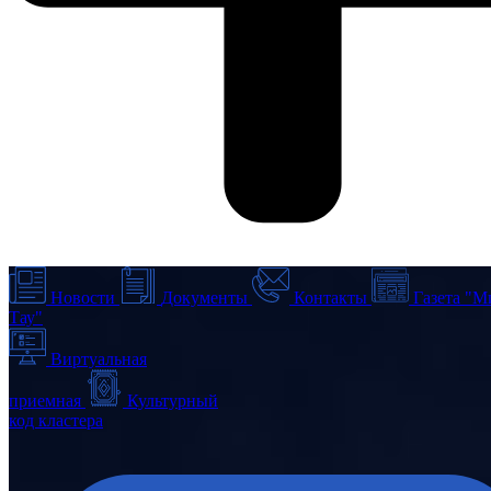
Новости
Документы
Контакты
Газета "М
Тау"
Виртуальная
приемная
Культурный
код кластера