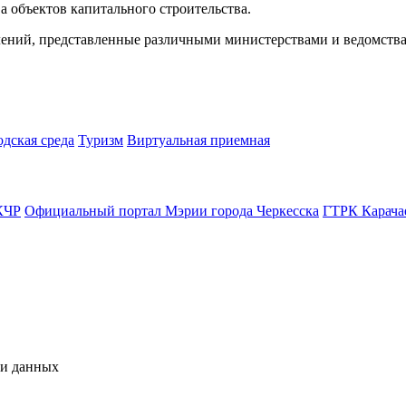
а объектов капитального строительства.
лений, представленные различными министерствами и ведомств
одская среда
Туризм
Виртуальная приемная
КЧР
Официальный портал Мэрии города Черкесска
ГТРК Карача
чи данных