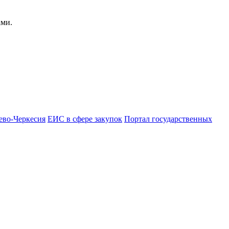
ами.
ево-Черкесия
ЕИС в сфере закупок
Портал государственных