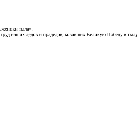
уженики тыла».
й труд наших дедов и прадедов, ковавших Великую Победу в тыл