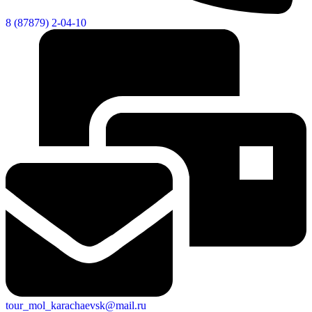
8 (87879) 2-04-10
tour_mol_karachaevsk@mail.ru