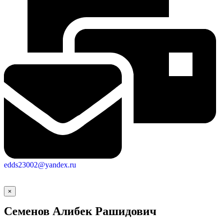
edds23002@yandex.ru
×
Семенов Алибек Рашидович