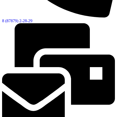
8 (87879) 2-28-29
Новости
Документы
Контакты
Газета "Минги Тау"
Виртуальная
приемная
Культурный
код кластера