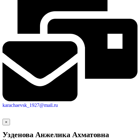
Городская Среда
karachaevsk_1927@mail.ru
×
Узденова Анжелика Ахматовна