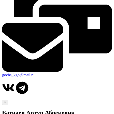
gochs_kgo@mail.ru
×
Батчаев Артур Абрекович