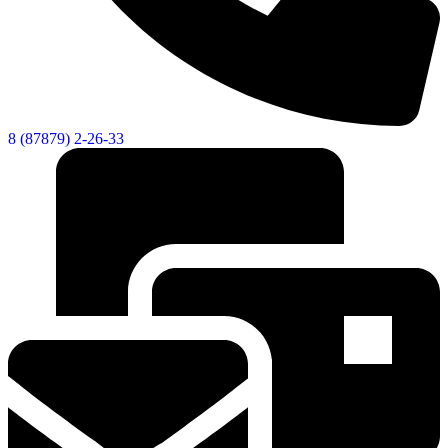
Новости
Документы
К
"Минги Тау"
Виртуальная
приемная
Культурный
код кластера
8 (87879) 2-26-33