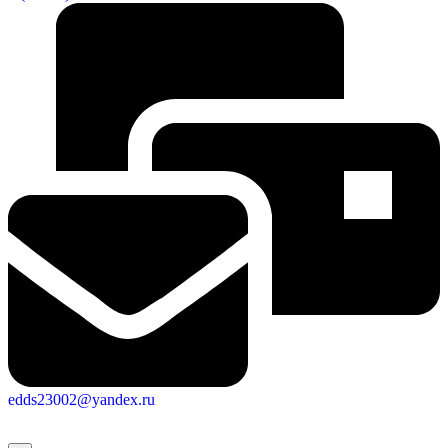
edds23002@yandex.ru