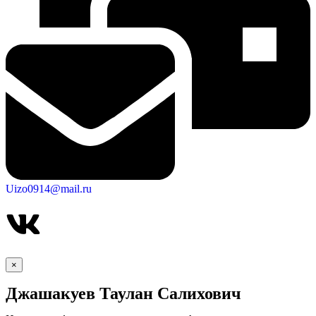
Uizo0914@mail.ru
×
Джашакуев Таулан Салихович