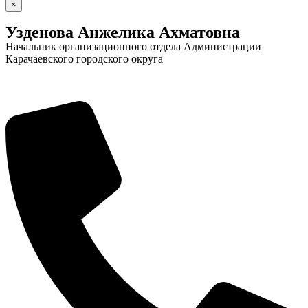
×
Новости
Документы
"Минги Тау"
Узденова Анжелика Ахматовна
Начальник организационного отдела Администрации
Виртуальная
Карачаевского городского округа
приемная
Культурный
код кластера