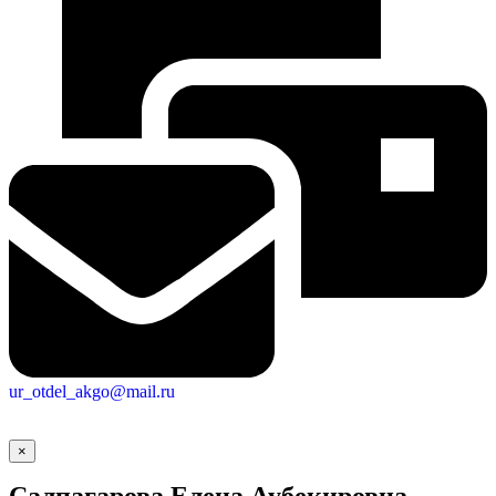
ur_otdel_akgo@mail.ru
×
Салпагарова Елена Аубекировна