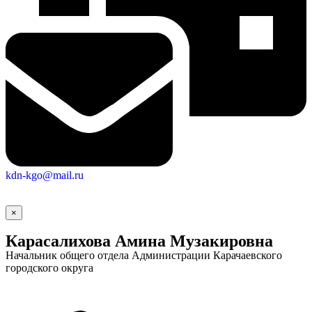
kdn-kgo@mail.ru
Городская Среда
×
Карасалихова Амина Музакировна
Начальник общего отдела Администрации Карачаевского
городского округа