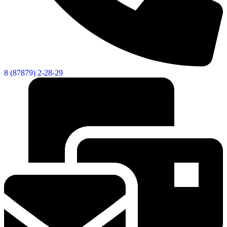
8 (87879) 2-28-29
Социальные
видеоролики
Веб
камера