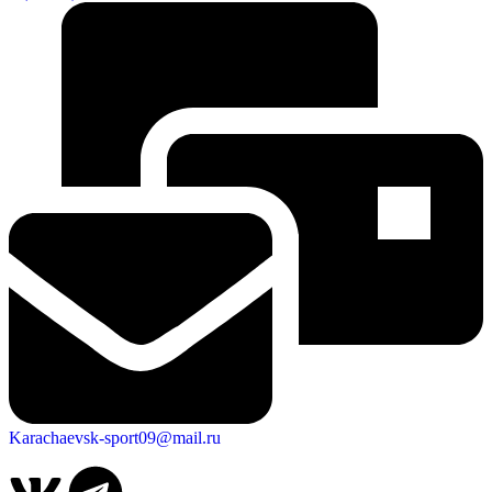
Karachaevsk-sport09@mail.ru