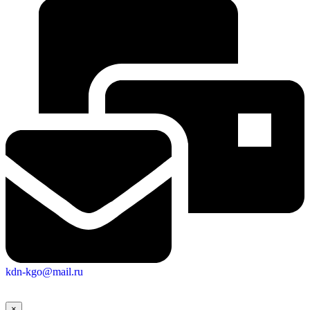
kdn-kgo@mail.ru
×