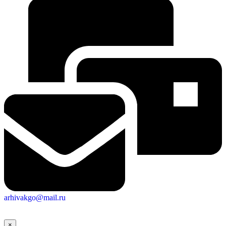
arhivakgo@mail.ru
×