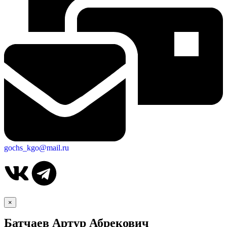
gochs_kgo@mail.ru
×
Батчаев Артур Абрекович