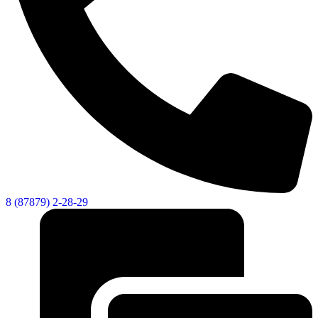
Новости
Документы
Контакты
Газета "Минги Тау"
Виртуальная
приемная
Культурный
код кластера
8 (87879) 2-28-29