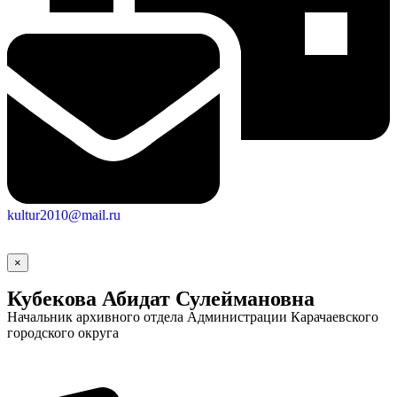
kultur2010@mail.ru
Социальные
×
видеоролики
Веб
Кубекова Абидат Сулеймановна
камера
Начальник архивного отдела Администрации Карачаевского
городского округа