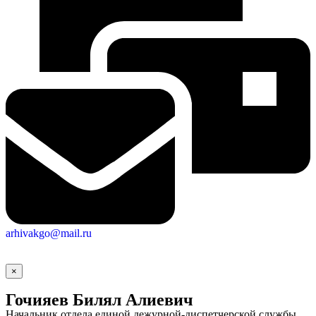
arhivakgo@mail.ru
×
Гочияев Билял Алиевич
Начальник отдела единой дежурной-диспетчерской службы