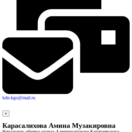
Городская Среда
kdn-kgo@mail.ru
×
Карасалихова Амина Музакировна
Начальник общего отдела Администрации Карачаевского