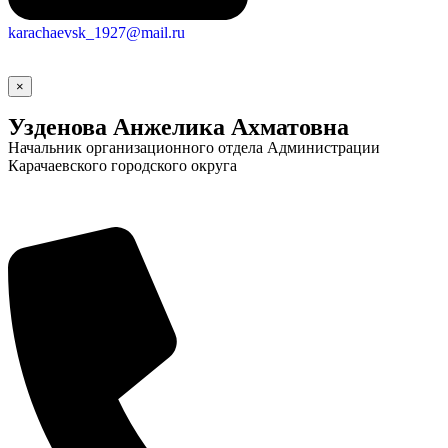
Новости
Докум
karachaevsk_1927@mail.ru
"Минги Тау"
Виртуальная
×
приемная
Культурны
Узденова Анжелика Ахматовна
код кластера
Начальник организационного отдела Администрации
Карачаевского городского округа