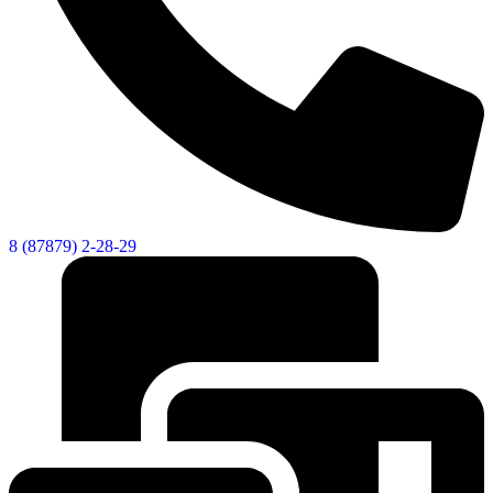
Социальные
8 (87879) 2-28-29
видеоролики
Веб
камера