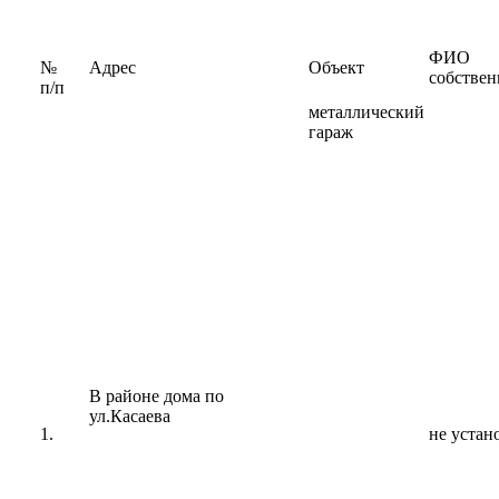
ФИО
№
Адрес
Объект
собствен
п/п
металлический
гараж
В районе дома по
ул.Касаева
1.
не устан
Туризм