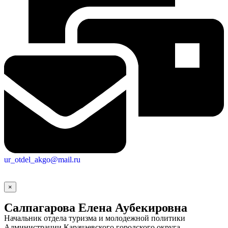
ur_otdel_akgo@mail.ru
×
Салпагарова Елена Аубекировна
Начальник отдела туризма и молодежной политики
Администрации Карачаевского городского округа