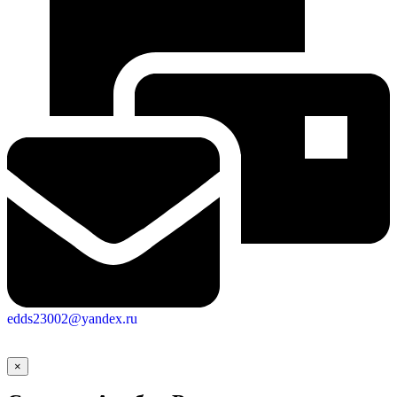
edds23002@yandex.ru
×