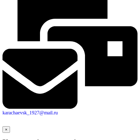
karachaevsk_1927@mail.ru
×