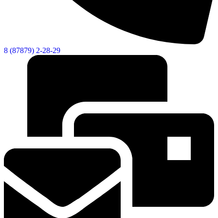
8 (87879) 2-28-29
Социальные
видеоролики
Веб
камера