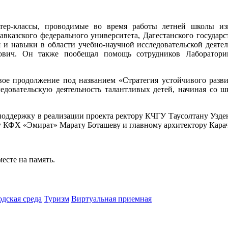
стер-классы, проводимые во время работы летней школы и
Кавказского федерального университета, Дагестанского государ
 и навыки в области учебно-научной исследовательской деятел
вич. Он также пообещал помощь сотрудников Лаборатории
 свое продолжение под названием «Стратегия устойчивого раз
ледовательскую деятельность талантливых детей, начиная со 
поддержку в реализации проекта ректору КЧГУ Таусолтану Узден
ру КФХ «Эмират» Марату Боташеву и главному архитектору Кара
есте на память.
одская среда
Туризм
Виртуальная приемная