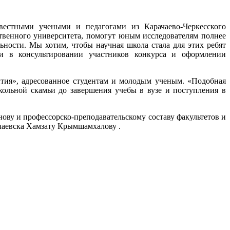
звестными учеными и педагогами из Карачаево-Черкесского
ственного университета, помогут юным исследователям полнее
ьности. Мы хотим, чтобы научная школа стала для этих ребят
 в консультировании участников конкурса и оформлении
вития», адресованное студентам и молодым ученым. «Подобная
школьной скамьи до завершения учебы в вузе и поступления в
ову и профессорско-преподавательскому составу факультетов и
чаевска Хамзату Крымшамхалову .