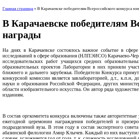
Главная страница
»
В Карачаевске победителям Всероссийского конкурса юн
В Карачаевске победителям В
награды
На днях в Карачаевске состоялось важное событие в сфере
исследований в сфере образования (НЛПЭИСО) Карачаево-Черк
исследовательских работ учащихся средних образователь
образовательных проектов Лаборатории в них приняли учас
ближнего и дальнего зарубежья. Победители Конкурса приму
конкурсной комиссии является завлабораторией, д.т., к.п.н
науки и образования Российской Федерации, других минист
области изобразительного искусства. Он автор ряда художест
изданиям.
В состав оргкомитета конкурса включены также авторитетные 
ежегодной церемонии награждения победителей и призеро
подразделений вуза. В этом году в состав экспертного совет
абазинской филологии Амир Клычев. Каждый из них выступил с
словам, усложняется год от года. т. к. сложность исследований