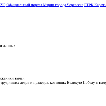
КЧР
Официальный портал Мэрии города Черкесска
ГТРК Карача
чи данных
уженики тыла».
й труд наших дедов и прадедов, ковавших Великую Победу в тыл