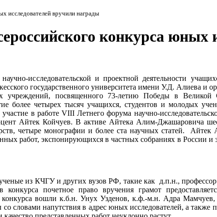
ых исследователей вручили награды
сероссийского конкурса юных 
 научно-исследовательской и проектной деятельности учащих
есского государственного университета имени У.Д. Алиева и ор
ных учреждений, посвященного 73-летию Победы в Великой 
тие более четырех тысяч учащихся, студентов и молодых уч
т участие в работе VIII Летнего форума научно-исследовател
, доцент Айтек Койчуев. В активе Айтека Алим-Джашаровича ш
ерств, четыре монографии и более ста научных статей. Айтек
венных работ, экспонирующихся в частных собраниях в России и
ученые из КЧГУ и других вузов РФ, такие как д.п.н., профессор
в конкурса почетное право вручения грамот предоставляе
а конкурса вошли к.б.н. Унух Узденов, к.ф.-м.н. Адра Мамчуев
о словами напутствия в адрес юных исследователей, а также п
 и качество представленных работ неуклонно растут.