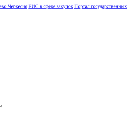
ево-Черкесия
ЕИС в сфере закупок
Портал государственных
у!