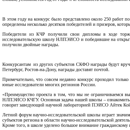
В этом году на конкурс было представлено около 250 работ п
определены несколько десятков победителей и призеров, кото
Победители из КЧР получили свои дипломы в ходе торже
исследовательскую школу НЛПЭИСО и победившие на открытом
получили двойные награды.
Конкурсантам из других субъектов СКФО награды будут вруче
Петербург, Ростов-на-Дону, награды доставят почтой.
Примечательно, что совсем недавно конкурс проходил только
юные исследователи многих регионов России.
«Преимущество проекта в том, что мы не ограничиваемся вы
НЛПЭИСО КЧГУ. Основная задача нашей школы – ознакомить де
говорит заведующий научной лабораторией ПЭИСО Айтек Кой
Летний форум научно-исследовательской школы играет значи
субъектов региона в области научно-исследовательской деятел
Кроме того, в школе уделено большое внимание гражданскому