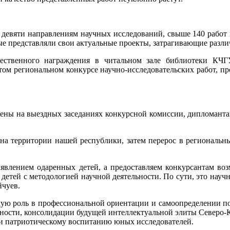
о девяти направлениям научных исследований, свыше 140 работ
рые представляли свои актуальные проекты, затрагивающие разл
ственного награждения в читальном зале библиотеки КЧГ
 региональном конкурсе научно-исследовательских работ, пр
ны на выездных заседаниях конкурсной комиссии, дипломантам
 на территории нашей республики, затем перерос в региональн
явлением одаренных детей, а предоставляем конкурсантам воз
тей с методологией научной деятельности. По сути, это научн
чуев.
мую роль в профессиональной ориентации и самоопределении по
ьности, консолидации будущей интеллектуальной элиты Северо-К
 и патриотическому воспитанию юных исследователей.