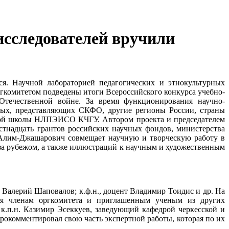
исследователей вручили
ся. Научной лабораторией педагогических и этнокультурных
гкомитетом подведены итоги Всероссийского конкурса учебно-
Отечественной войне. За время функционирования научно-
еных, представляющих СКФО, другие регионы России, страны
ьской школы НЛПЭИСО КЧГУ. Автором проекта и председателем
естнадцать грантов российских научных фондов, министерства
 Алим-Джашарович совмещает научную и творческую работу в
 за рубежом, а также иллюстраций к научным и художественным
 Валерий Шаповалов; к.ф.н., доцент Владимир Тоидис и др. На
тся членам оргкомитета и приглашенным ученым из других
, к.п.н. Казимир Эсеккуев, заведующий кафедрой черкесской и
рокомментировал свою часть экспертной работы, которая по их