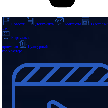
Новости
Документы
Контакты
Газета "М
Тау"
Виртуальная
приемная
Культурный
код кластера