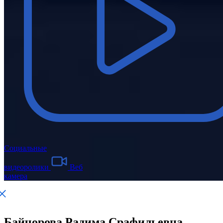
Социальные
видеоролики
Веб
камера
Байчорова Радима Срафильевна