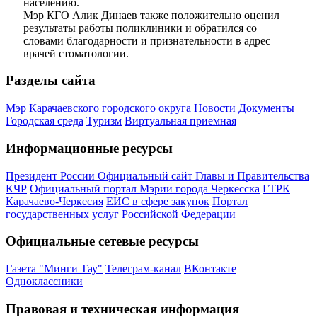
населению.
Мэр КГО Алик Динаев также положительно оценил
результаты работы поликлиники и обратился со
словами благодарности и признательности в адрес
врачей стоматологии.
Разделы сайта
Мэр Карачаевского городского округа
Новости
Документы
Городская среда
Туризм
Виртуальная приемная
Информационные ресурсы
Президент России
Официальный сайт Главы и Правительства
КЧР
Официальный портал Мэрии города Черкесска
ГТРК
Карачаево-Черкесия
ЕИС в сфере закупок
Портал
государственных услуг Российской Федерации
Официальные сетевые ресурсы
Газета "Минги Тау"
Телеграм-канал
ВКонтакте
Одноклассники
Правовая и техническая информация