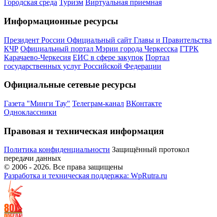
Городская среда
Туризм
Виртуальная приемная
Информационные ресурсы
Президент России
Официальный сайт Главы и Правительства
КЧР
Официальный портал Мэрии города Черкесска
ГТРК
Карачаево-Черкесия
ЕИС в сфере закупок
Портал
государственных услуг Российской Федерации
Официальные сетевые ресурсы
Газета "Минги Тау"
Телеграм-канал
ВКонтакте
Одноклассники
Правовая и техническая информация
Политика конфиденциальности
Защищённый протокол
передачи данных
© 2006 -
2026
. Все права защищены
Разработка и техническая поддержка: WpRutra.ru