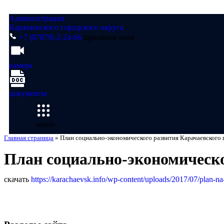
Администрация
Карачаевского городского округа
+7 (87879) 2-24-66
приемная мэра
камера
документы
меню
Главная страница
»
План социально-экономического развития Карачаевского г
План социально-экономическог
скачать
https://karachaevsk.info/wp-content/uploads/2017/07/plan-n