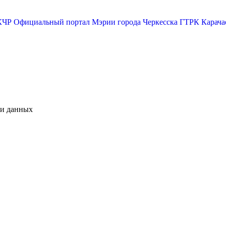
КЧР
Официальный портал Мэрии города Черкесска
ГТРК Карача
чи данных
М