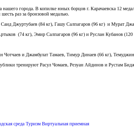
нашего города. В копилке юных борцов г. Карачаевска 12 медале
 шесть раз за бронзовой медалью.
Саид Джуртубаев (84 кг), Гашу Салпагаров (96 кг) и Мурат Джа
ыков (74 кг), Эмир Салпагаров (96 кг) и Руслан Кубанов (120 
лан Чотчаев и Джамбулат Тамаев, Тимур Динаев (66 кг), Темуджин
публики тренируют Расул Чомаев, Резуан Айдинов и Рустам Бид
одская среда
Туризм
Виртуальная приемная