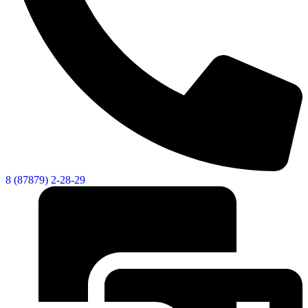
8 (87879) 2-28-29
Социальные
видеоролики
Веб
камера