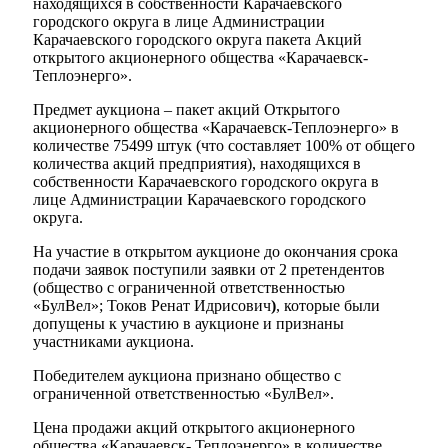
находящихся в собственности Карачаевского
городского округа в лице Администрации
Карачаевского городского округа пакета Акций
открытого акционерного общества «Карачаевск-
Теплоэнерго».
Предмет аукциона – пакет акций Открытого
акционерного общества «Карачаевск-Теплоэнерго» в
количестве 75499 штук (что составляет 100% от общего
Мэр
количества акций предприятия), находящихся в
собственности Карачаевского городского округа в
лице Администрации Карачаевского городского
округа.
На участие в открытом аукционе до окончания срока
подачи заявок поступили заявки от 2 претендентов
(общество с ограниченной ответственностью
«БулВел»; Токов Ренат Идрисович
)
, которые были
допущены к участию в аукционе и признаны
участниками аукциона.
Победителем аукциона признано общество с
ограниченной ответственностью «БулВел».
Цена продажи акций открытого акционерного
общества «Карачаевск- Теплоэнерго» в количестве