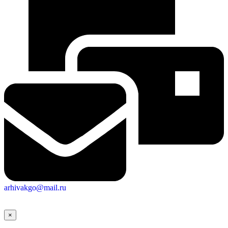
arhivakgo@mail.ru
×