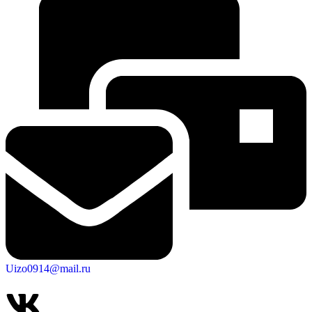
Uizo0914@mail.ru
КСП КГО