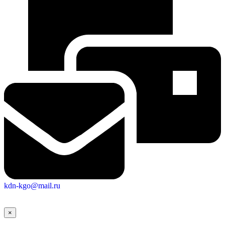
kdn-kgo@mail.ru
×