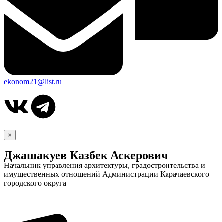
ekonom21@list.ru
×
Джашакуев Казбек Аскерович
Начальник управления архитектуры, градостроительства и
имущественных отношений Администрации Карачаевского
городского округа
Дума