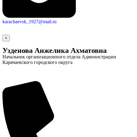
karachaevsk_1927@mail.ru
Новости
Документы
Контакты
Газета "Минги Тау"
×
Виртуальная
Узденова Анжелика Ахматовна
приемная
Культурный
Начальник организационного отдела Администрации
код кластера
Карачаевского городского округа