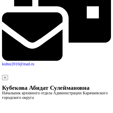
Социальные
kultur2010@mail.ru
видеоролики
Веб
камера
×
Кубекова Абидат Сулеймановна
Начальник архивного отдела Администрации Карачаевского
городского округа