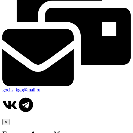
gochs_kgo@mail.ru
×