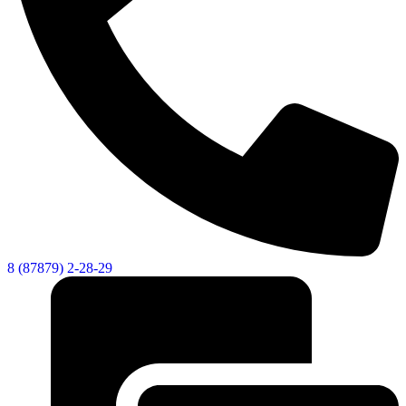
Новости
Докумен
"Минги Тау"
Виртуальная
приемная
Культурный
код кластера
8 (87879) 2-28-29