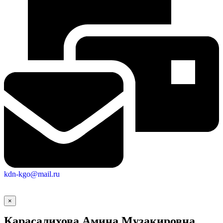
kdn-kgo@mail.ru
×
Карасалихова Амина Музакировна