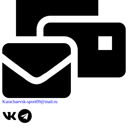
Karachaevsk-sport09@mail.ru