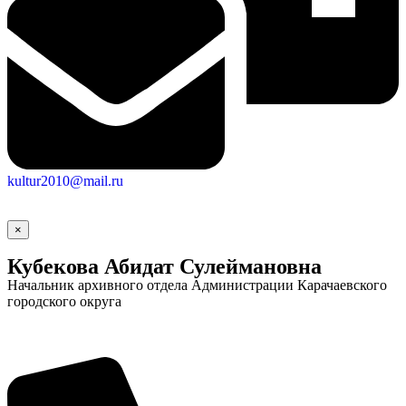
kultur2010@mail.ru
×
Социальные
Кубекова Абидат Сулеймановна
Начальник архивного отдела Администрации Карачаевского
видеоролики
Веб
городского округа
камера