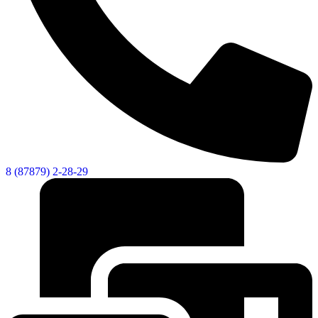
Новости
Документы
Контакты
Газета "Минги Тау"
Виртуальная
приемная
Культурный
код кластера
8 (87879) 2-28-29