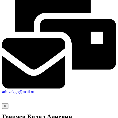
arhivakgo@mail.ru
×
Гочияев Билял Алиевич