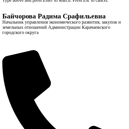
Type above and press
Enter
to search. Press
Esc
to cancel.
Байчорова Радима Срафильевна
Начальник управления экономического развития, закупок и
земельных отношений Администрации Карачаевского
городского округа
Об округе