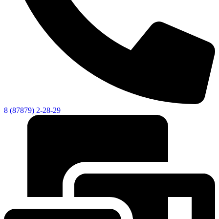
8 (87879) 2-28-29
Социальные
видеоролики
Веб
камера