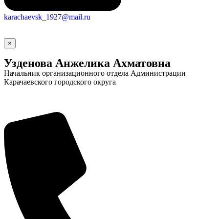
karachaevsk_1927@mail.ru
Новости
Документы
Контакты
×
Газета "Минги Тау"
Узденова Анжелика Ахматовна
Виртуальная
Начальник организационного отдела Администрации
Карачаевского городского округа
приемная
Культурный
код кластера