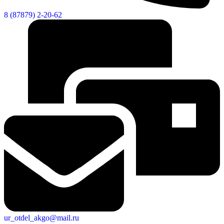
8 (87879) 2-20-62
ur_otdel_akgo@mail.ru