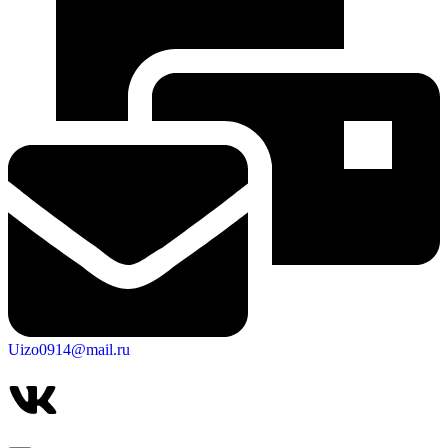
Uizo0914@mail.ru
КСП КГО