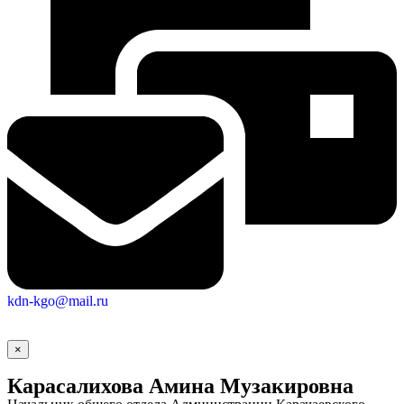
kdn-kgo@mail.ru
×
Карасалихова Амина Музакировна