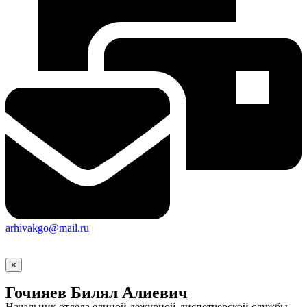
arhivakgo@mail.ru
×
Гочияев Билял Алиевич
Начальник отдела единой дежурной-диспетчерской службы