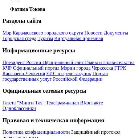
Фатима Токова
Разделы сайта
Мэр Карачаевского городского округа
Новости
Документы
Городская среда
Туризм
Виртуальная приемная
Информационные ресурсы
Президент России
Официальный сайт Главы и Правительства
КЧР
Официальный портал Мэрии города Черкесска
ГТРК
Карачаево-Черкесия
ЕИС в сфере закупок
Портал
государственных услуг Российской Федерации
Официальные сетевые ресурсы
Газета "Минги Тау"
Телеграм-канал
ВКонтакте
Одноклассники
Правовая и техническая информация
Политика конфиденциальности
Защищённый протокол
передачи данных