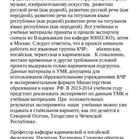
музыке, изобразительному искусству, развитию
русской речи (как родной), развитию русской речи (как
неродной), развитию речи на титульном языке
республики (как родной) развитию речи на титульном
языке республики (как неродной). Все учебники и
учебные материалы приняты и прошли экспертизу
сначала во Владикавказе (на кафедре ЮНЕСКО), затем
в Москве. Следует отметить, что в проекте начинали
работать все языковые группы КЧР: абазинская,
ногайская, черкесская и карачаевская. К сожалению,
жесткие временные и другие требования условий
проекта выдержала только карачаевская подгруппа.
Данные материалы и УМК допущены для
использования образовательными учреждениями КЧР
в экспериментальном формате Министерством
образования и науки РФ. В 2013-2014 учебном году
предстоит реализовать эксперимент по данным УМК и
учебным материалам. При положительных
результатах эксперимента наши учебники можно уже
издавать в стабильном варианте, как это делается в
Северной Осетии, Татарстане и Чеченской
Республике.
Профессор кафедры карачаевской и ногайской
филологии Насипхан Хусиновна Суюнова обратила