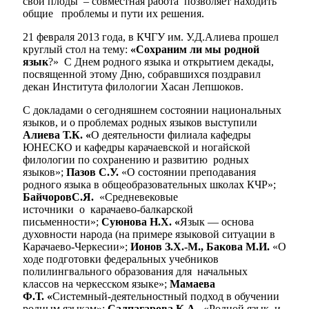
свои плоды – совместная работа позволяет находить
общие проблемы и пути их решения.
21 февраля 2013 года, в КЧГУ им. У.Д.Алиева прошел
круглый стол на тему:
«Сохраним ли мы родной
язык
?» С Днем родного языка и открытием декады,
посвященной этому Дню, собравшихся поздравил
декан Института филологии Хасан Лепшоков.
С докладами о сегодняшнем состоянии национальных
языков, и о проблемах родных языков выступили
Алиева Т.К. «
О деятельности филиала кафедры
ЮНЕСКО и кафедры карачаевской и ногайской
филологии по сохранению и развитию родных
языков»;
Пазов С.У.
«О состоянии преподавания
родного языка в общеобразовательных школах КЧР»;
БайчоровС.Я.
«Средневековые
источники о карачаево-балкарской
письменности»;
Суюнова Н.Х. «
Язык — основа
духовности народа (на примере языковой ситуации в
Карачаево-Черкесии»;
Ионов З.Х.-М., Бакова М.И.
«О
ходе подготовки федеральных учебников
полилингвального образования для начальных
классов на черкесском языке»;
Мамаева
Ф.Т. «
Системный-деятельностный подход в обучении
родным языкам»;
Салпагарова К.А.
«Родной язык и