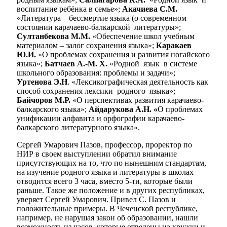
воспитание ребёнка в семье»;
Акачиева С.М.
«Литература – бессмертие языка (о современном
состоянии карачаево-балкарской литературы»;
Султанбекова М.М.
«Обеспечение школ учебным
материалом – залог сохранения
языка»;
Каракаев
Ю.И.
«О проблемах сохранения и развития ногайского
языка»;
Батчаев А.-М. Х.
«Родной язык в системе
школьного образования: проблемы и задачи»;
Уртенова Э.Н
. «Лексикографическая деятельность как
способ сохранения лексики родного языка»;
Байчоров М.Р.
«О перспективах развития карачаево-
балкарского языка»;
Айдарукова А.Н. «
О проблемах
унификации алфавита и орфографии карачаево-
балкарского литературного языка».
Сергей Умарович Пазов, профессор, проректор по
НИР в своем выступлении обратил внимание
присутствующих на то, что по нынешним стандартам,
на изучение родного языка и литературы в школах
отводится всего 3 часа, вместо 5-ти, которые были
раньше. Такое же положение и в других республиках,
уверяет Сергей Умарович. Привел С. Пазов и
положительные примеры. В Чеченской республике,
например, не нарушая закон об образовании, нашли
возможность из часов, которые отведены на кружки и