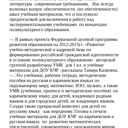
литературы современным требованиям. Нас всегда
волновал вопрос обеспеченности (не обеспеченности)
школ учебным материалом, что и послужило
предпосылкой для включения в работу над
экспериментальными учебниками по концепции
поликультурного образования.
— В рамках проекта Федеральной целевой программы
развития образования на 2012-2015гг. «Развитие
учебно-методической и кадровой базы по
формированию российской гражданской идентичности
в условиях поликультурного образования» авторской
группой разработаны УМК для 1 кл. и учебные
материалы для ДОУ КЧР –рассказала Тамара Казиевна.
— Это учебники, рабочие тетради, методические
пособия на русском и карачаевском языках по
окружающему миру, математике, ИЗО, музыке, а также
УМК (учебники, прописи и методические пособия) по
карачаевскому языку для детей, владеющих родным
языком и для городских детей, не владеющих языком.
Создан также прекрасный комплект для детей по
русскому языку как неродному. Готовы к печати
учебные материалы для ДОУ КЧР на карачаевском и
русском языках по развитию математических
представлений, ознакомлению с окружающим миром,