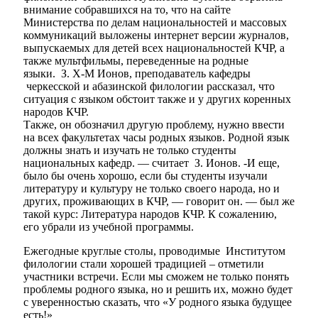
внимание собравшихся на то, что на сайте
Министерства по делам национальностей и массовых
коммуникаций выложены интернет версии журналов,
выпускаемых для детей всех национальностей КЧР, а
также мультфильмы, переведенные на родные
языки. З. Х-М Ионов, преподаватель кафедры
черкесской и абазинской филологии рассказал, что
ситуация с языком обстоит также и у других коренных
народов КЧР.
Также, он обозначил другую проблему, нужно ввести
на всех факультетах часы родных языков. Родной язык
должны знать и изучать не только студенты
национальных кафедр. — считает З. Ионов. -И еще,
было бы очень хорошо, если бы студенты изучали
литературу и культуру не только своего народа, но и
других, проживающих в КЧР, — говорит он. — был же
такой курс: Литература народов КЧР. К сожалению,
его убрали из учебной программы.
Ежегодные круглые столы, проводимые Институтом
филологии стали хорошей традицией – отметили
участники встречи. Если мы сможем не только понять
проблемы родного языка, но и решить их, можно будет
с уверенностью сказать, что «У родного языка будущее
есть!»