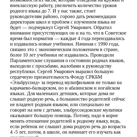
внеклассную работу, увеличить количество уроков
родного языка до 7. И у нас также, стоит
руководителям районо, гороно дать рекомендации
директорам школ и проблем с изучением языка не
будет — подчеркнул Сергей Умарович. Обратил
внимание присутствующих он и на то, что в Советское
время был норматив — каждые 4 года переиздавались
и издавались новые учебники. Начиная с 1990 года,
связано это с экономическим положением в стране,
более 10 лет учебники не издавались. Проводили
Парламентские слушания о состоянии родных языков,
выходили с просьбами, жалобами к руководству
республики. Сергей Умарович выразил большую
сердечную признательность Фонду СРКБМ
«Эльбрусоид» за перевод мультфильмов не только на
карачаево-балкарском, но и абазинском и ногайском
языках. Для маленьких детишек, которые дома не
слышат родную речь, а большинство родителей сейчас
не владеют родным языком, или специально не
говорят на нем с детьми, эльбрусоидовские мультики
оказывают большую помощь. Потому, надо в корне
менять отношение родителей к родному языку, ведь,
если ребенок не слышит дома родную речь до возраста
4 -5 лет, потом, в школе, он начинает его изучать как