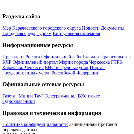
Разделы сайта
Мэр Карачаевского городского округа
Новости
Документы
Городская среда
Туризм
Виртуальная приемная
Информационные ресурсы
Президент России
Официальный сайт Главы и Правительства
КЧР
Официальный портал Мэрии города Черкесска
ГТРК
Карачаево-Черкесия
ЕИС в сфере закупок
Портал
государственных услуг Российской Федерации
Официальные сетевые ресурсы
Газета "Минги Тау"
Телеграм-канал
ВКонтакте
Одноклассники
Правовая и техническая информация
Политика конфиденциальности
Защищённый протокол
передачи данных