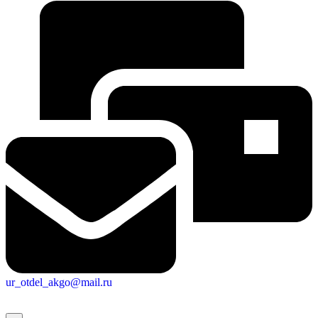
ur_otdel_akgo@mail.ru