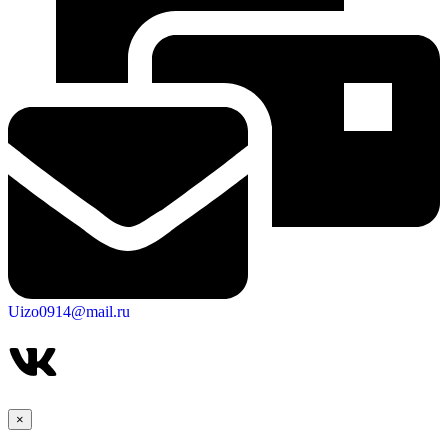
Uizo0914@mail.ru
×
КСП КГО