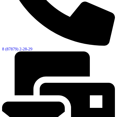
Новости
Документы
"Минги Тау"
Виртуальная
приемная
Культурный
код кластера
8 (87879) 2-28-29