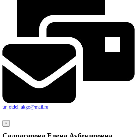
ur_otdel_akgo@mail.ru
×
Салпагарова Елена Аубекировна