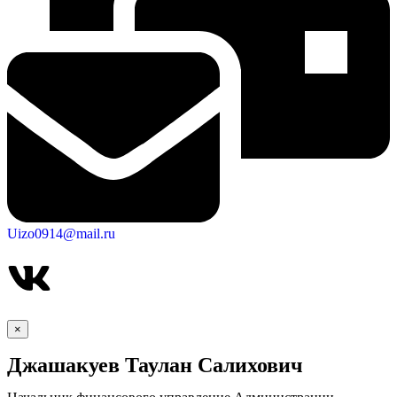
Uizo0914@mail.ru
×
Джашакуев Таулан Салихович