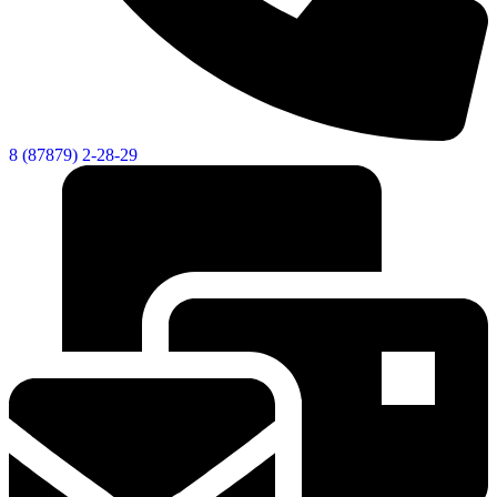
8 (87879) 2-28-29
Социальные
видеоролики
Веб
камера