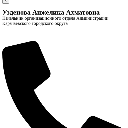
×
Новости
Документы
Узденова Анжелика Ахматовна
"Минги Тау"
Начальник организационного отдела Администрации
Виртуальная
Карачаевского городского округа
приемная
Культурный
код кластера