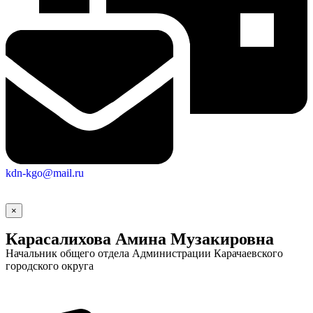
kdn-kgo@mail.ru
Городская Среда
×
Карасалихова Амина Музакировна
Начальник общего отдела Администрации Карачаевского
городского округа