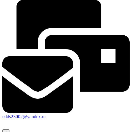
edds23002@yandex.ru