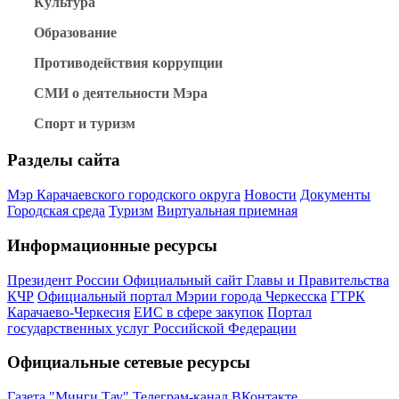
Культура
Образование
Противодействия коррупции
СМИ о деятельности Мэра
Спорт и туризм
Разделы сайта
Мэр Карачаевского городского округа
Новости
Документы
Городская среда
Туризм
Виртуальная приемная
Информационные ресурсы
Президент России
Официальный сайт Главы и Правительства
КЧР
Официальный портал Мэрии города Черкесска
ГТРК
Карачаево-Черкесия
ЕИС в сфере закупок
Портал
государственных услуг Российской Федерации
Официальные сетевые ресурсы
Газета "Минги Тау"
Телеграм-канал
ВКонтакте