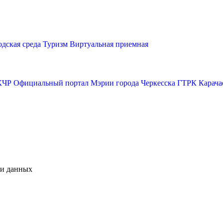
одская среда
Туризм
Виртуальная приемная
КЧР
Официальный портал Мэрии города Черкесска
ГТРК Карача
чи данных
Ту