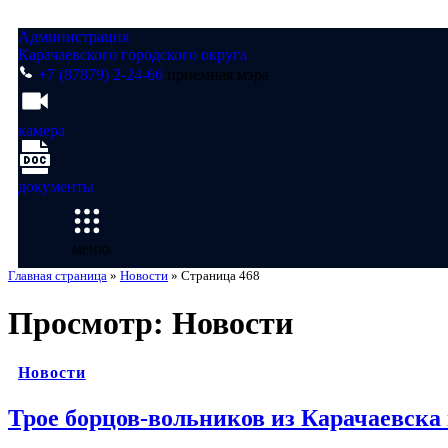
Администрация
Карачаевского городского округа
+7 (87879) 2-24-66
приемная мэра
камера
документы
меню
Главная страница
»
Новости
»
Страница 468
Просмотр:
Новости
Новости
Трое борцов-вольников из Карачаевска 