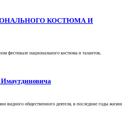
ИОНАЛЬНОГО КОСТЮМА И
ном фестивале национального костюма и талантов,
а Имаутдиновича
дминистрация
ни видного общественного деятеля, в последние годы жизни