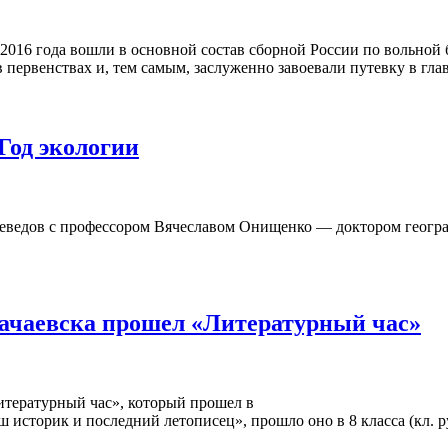
016 года вошли в основной состав сборной России по вольной б
 в первенствах и, тем самым, заслуженно завоевали путевку в г
Год экологии
аеведов с профессором Вячеславом Онищенко — доктором геогр
ачаевска прошел «Литературный час»
тературный час», который прошел в
сторик и последний летописец», прошло оно в 8 класса (кл. ру