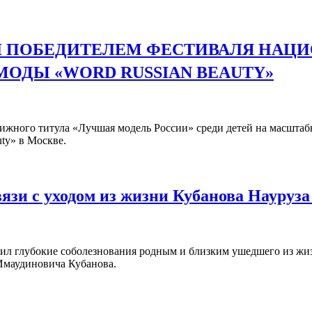
АЛ ПОБЕДИТЕЛЕМ ФЕСТИВАЛЯ НАЦ
МОДЫ «WORD RUSSIAN BEAUTY»
ижного титула «Лучшая модель России» среди детей на масштаб
ty» в Москве.
вязи с уходом из жизни Кубанова Науруз
А
ил глубокие соболезнования родным и близким ушедшего из жиз
 Имаудиновича Кубанова.