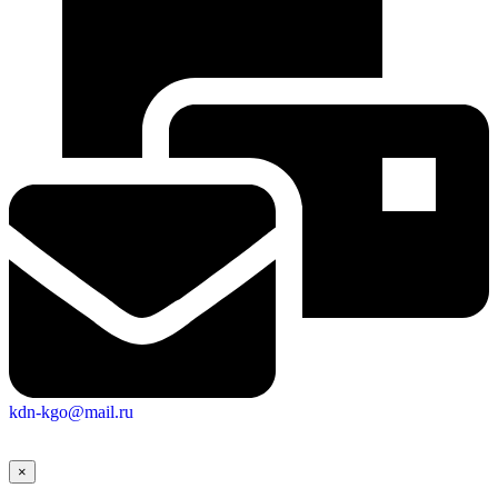
kdn-kgo@mail.ru
×