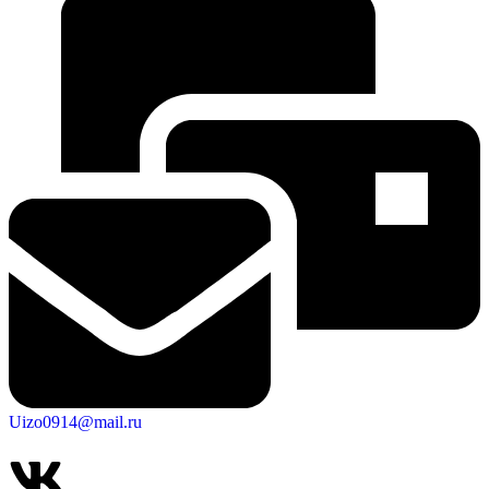
Uizo0914@mail.ru
КСП КГО