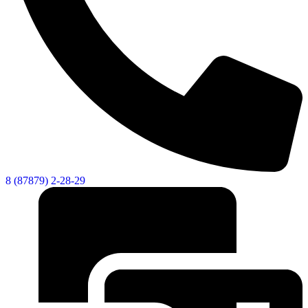
8 (87879) 2-28-29
Социальные
видеоролики
Веб
камера