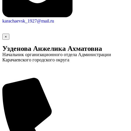
karachaevsk_1927@mail.ru
Новости
Документы
Контакты
Газета "Минги Тау"
×
Виртуальная
Узденова Анжелика Ахматовна
приемная
Культурный
Начальник организационного отдела Администрации
код кластера
Карачаевского городского округа