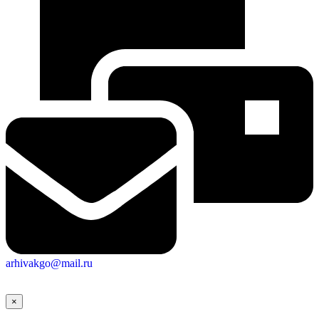
arhivakgo@mail.ru
×