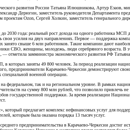
ческого развития России Татьяна Илюшникова, Артур Езаов, ми
Александр Дерюгин, заместитель руководителя Департамента пр
ым проектам Ozon, Сергей Холкин, заместитель генерального ди
 до 2030 года: реальный рост дохода на одного работника МСП 
 свои усилия на двух направлениях. Первое — поддержка компа
лях занято свыше 6 млн работников. Такие компании дают наиб
ники СВО, женщины, молодежь, люди серебряного возраста. В эт
, — отметила замминистра экономического развития РФ Татьян
, в которых заняты 49 800 человек. За период реализации нац
того, предприниматели Карачаево-Черкесии демонстрируют свою
х специальной военной операции.
на федеральном, так и на региональном уровне. В рамках нацио
ительств на сумму 800 млн рублей, что позволило привлечь не 
обов государственной поддержки. За время реализации Национа
ст.
», который предлагает комплекс нефинансовых услуг для поддер
елей, которым была оказана порядка 13 тысяч услуг.
 среднего предпринимательства в Карачаево-Черкесии достиг ис