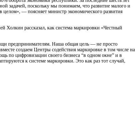
30% оборота экономики республики. За последние шесть лет
ной задачей, поскольку мы понимаем, что развитие малого и
в целом», — поясняет министр экономического развития
й Холкин рассказал, как система маркировки «Честный
ощи предпринимателям. Наша общая цель — не просто
 вместе создаем Центры содействия маркировке в том числе на
щь по цифровизации своего бизнеса “в одном окне” и в
тируются к системе маркировки. Это как раз тот случай,
эр