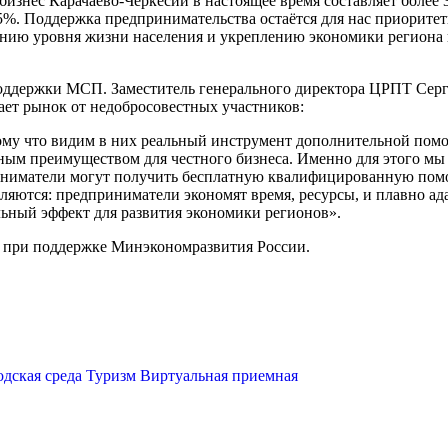
изнес Карачаево-Черкесии в настоящее время составляет более 
5%. Поддержка предпринимательства остаётся для нас приоритет
ению уровня жизни населения и укреплению экономики региона 
ддержки МСП. Заместитель генерального директора ЦРПТ Серге
ет рынок от недобросовестных участников:
му что видим в них реальный инструмент дополнительной пом
нтным преимуществом для честного бизнеса. Именно для этого мы
риниматели могут получить бесплатную квалифицированную помо
ются: предприниматели экономят время, ресурсы, и плавно адап
льный эффект для развития экономики регионов».
 при поддержке Минэкономразвития России.
М
одская среда
Туризм
Виртуальная приемная