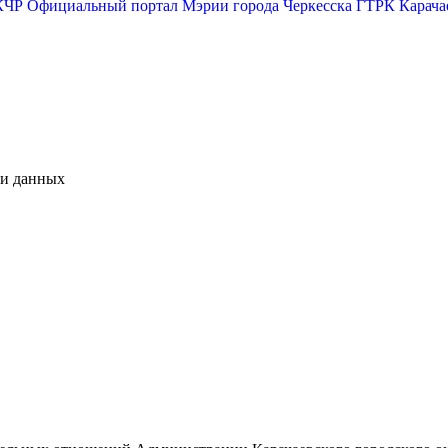
КЧР
Официальный портал Мэрии города Черкесска
ГТРК Карача
чи данных