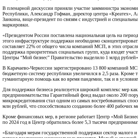
В пленарной дискуссии приняли участие замминистра экономи
Республики, Александр Гофман, директор центра «Креатех», 
Заикина, вице-президент по связям с индустрией и специальн
маркировки.
«Президентом России поставлена национальная цель на период
этого инфраструктуре поддержки необходимо сконцентрировать
составляет 22% от общего числа компаний МСП, в этих отрас
поддержка приоритетных социальных групп, куда входят участ
Центры “Мой бизнес” Правительство выделило 1 млрд рублей»
В Карачаево-Черкессии зарегистрировано 13 800 компаний МСП
бюджетную систему республики увеличился в 2,5 раза. Кроме 
гуманитарную помощь как во время пандемии, так и в условия
Для поддержки бизнеса реализуется широкий комплекс мер как 
предпринимательства Гарантийный фонд выдал около 200 поруч
микрокредитования стал одним из самых востребованных спос
млн рублей, что способствовало созданию более 400 рабочих ме
Кроме финансовых мер, в регионе работает Центр «Мой Бизнес
по 2024 год в Центр обратились более 5,3 тысячи предпринимат
«Благодаря мерам государственной поддержки сектор малого и