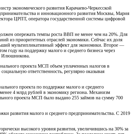
нистр экономического развития Карачаево-Черкесской
едпринимательства и инновационного развития Москвы, Мария
ректора ЦРПТ, оператора государственной системы цифровой
должен опережать темпы роста ВВП не менее чем на 20%. Для
ний из приоритетных отраслей экономики. Сейчас их доля
ольший мультипликативный эффект для экономики. Второе —
ом году на поддержку малого и среднего бизнеса через
а Илюшникова.
ионального проекта МСП объем уплаченных налогов в
 социальную ответственность, регулярно оказывая
нального проекта по поддержке малого и среднего
менее 4 млрд рублей в экономику региона. Механизм
льного проекта МСП было выдано 255 займов на сумму 700
жки развития малого и среднего предпринимательства. С 2019
торически высокого уровня развития, увеличившись на 30% за