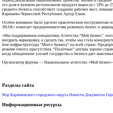
период реализации национальных проектов. Малый и средний б
его доля в валовом региональном продукте выросла с 19% до 2
среднего бизнеса способствует созданию рабочих мест, повыш
Карачаево-Черкесской Республики Артур Езаов.
Особое внимание было уделено практическим инструментам по
ЗНАК» помогает предпринимателям развивать бизнес и защища
«Мы поддерживаем инициативы Агентства “Мой бизнес”, пото
внедрить маркировку, а сделать так, чтобы она стала конкуре
базе инфраструктуры “Моего бизнеса” по всей стране. Предп
режиме очного присутствия. “Пилотные” центры хорошо справля
когда объединение усилий государства и бизнеса дает максима
Организатор форума — Национальное агентство «Мой бизнес»
Разделы сайта
Мэр Карачаевского городского округа
Новости
Документы
Гор
Информационные ресурсы